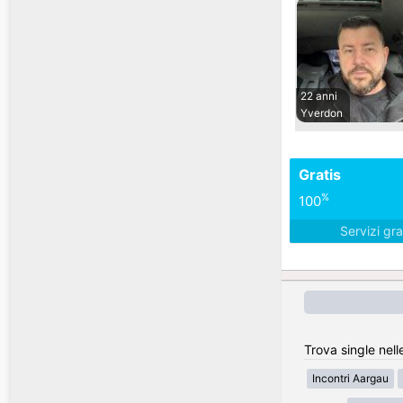
22 anni
Yverdon
Gratis
%
100
Servizi gra
Trova single nell
Incontri Aargau