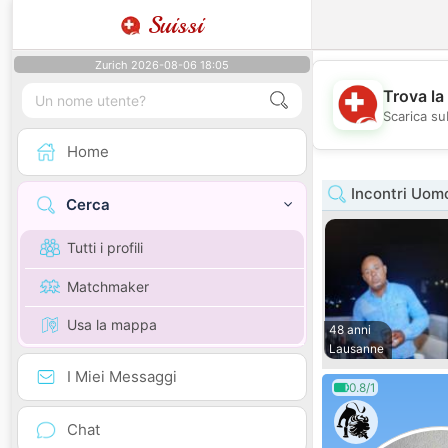
Suissi
Zurich 2026-08-06 18:05
Trova la
Scarica sub
Home
Incontri Uom
Cerca
Tutti i profili
Matchmaker
Usa la mappa
48 anni
Lausanne
I Miei Messaggi
0.8/1
Chat