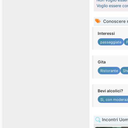
Voglio essere co
Conoscere 
Interessi
passeggiate
Gita
Ristorante
Sh
Bevi alcolici?
Sì, con moderaz
Incontri Uo