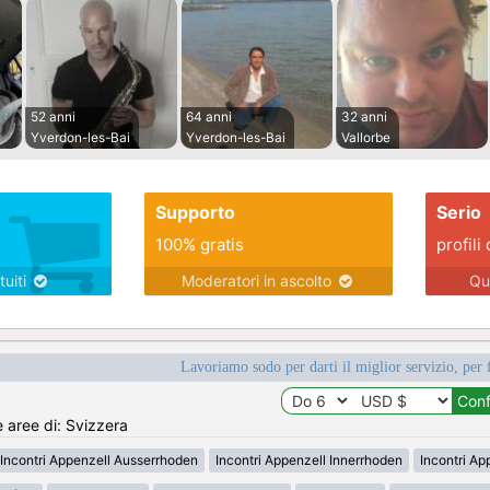
52 anni
64 anni
32 anni
Yverdon-les-Bai
Yverdon-les-Bai
Vallorbe
Supporto
Serio
100% gratis
profili 
tuiti
Moderatori in ascolto
Qu
Lavoriamo sodo per darti il miglior servizio, per 
e aree di: Svizzera
Incontri Appenzell Ausserrhoden
Incontri Appenzell Innerrhoden
Incontri Ap