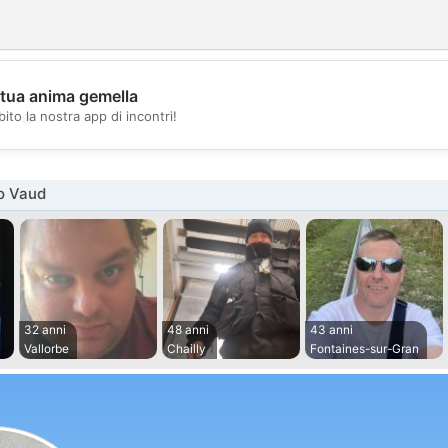
 tua anima gemella
💖
ito la nostra app di incontri!
💕
o Vaud
32 anni
48 anni
43 anni
Vallorbe
Chailly
Fontaines-sur-Gran