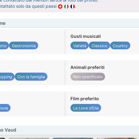
ntattato solo da questi paesi
.
me
Gusti musicali
Foto
Gastronomia
Varietà
Classico
Country
Animali preferiti
opping
Con la famiglia
Non specificato
Film preferito
ione
Le Livre d’Elie
mo Vaud