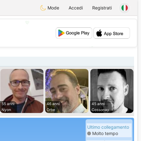
Mode
Accedi
Registrati
💖
💕
55 anni
46 anni
45 anni
Nyon
Orbe
Cossonay
Ultimo collegamento
Molto tempo