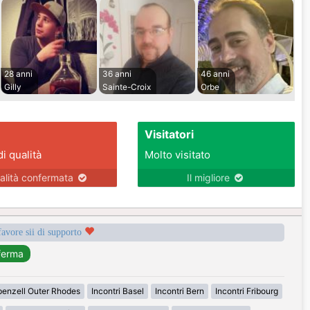
28 anni
36 anni
46 anni
Gilly
Sainte-Croix
Orbe
Visitatori
di qualità
Molto visitato
alità confermata
Il migliore
favore sii di supporto
penzell Outer Rhodes
Incontri Basel
Incontri Bern
Incontri Fribourg