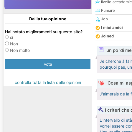
livello accademi
Fumare
Dai la tua opinione
Job
I miei amici
Hai notato miglioramenti su questo sito?
Joined
sì
Non
un po 'di me
Non molto
Je cherche à fai
Vota
pourquoi pas, un 
controlla tutta la lista delle opinioni
Cosa mi asp
J'aimerais de la 
I criteri che
L'intervallo di e
Vorrei essere co
Non voglio essere