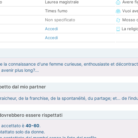
co
Laurea magistrale
Avere fig
Times fumo
Vuoi ave
Non specificato
Mosso d
Accedi
La religi
Accedi
re la connaissance d'une femme curieuse, enthousiaste et décontract
avenir plus long?...
etto dal mio partner
fraicheur, de la franchise, de la spontanéité, du partage; et... de l'i
 dovrebbero essere rispettati
tà accettato è
40-60
.
ntattato solo da donne.
 contattato dai membri senza la foto del profilo.