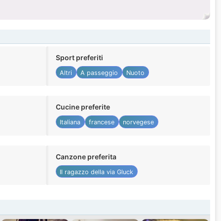
Sport preferiti
Altri
A passeggio
Nuoto
Cucine preferite
Italiana
francese
norvegese
Canzone preferita
Il ragazzo della via Gluck