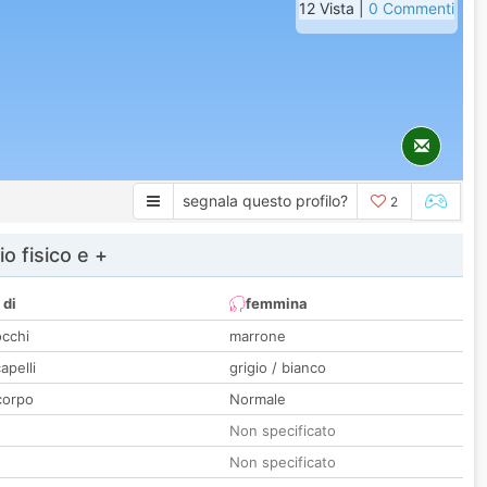
12 Vista |
0 Commenti
segnala questo profilo?
2
io fisico e +
 di
femmina
occhi
marrone
apelli
grigio / bianco
corpo
Normale
Non specificato
Non specificato