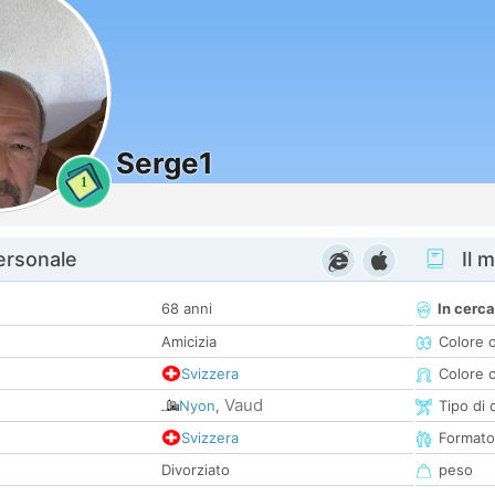
Serge1
1
personale
Il m
68 anni
In cerca
Amicizia
Colore 
Svizzera
Colore c
Vaud
Nyon
,
Tipo di 
Svizzera
Formato
Divorziato
peso