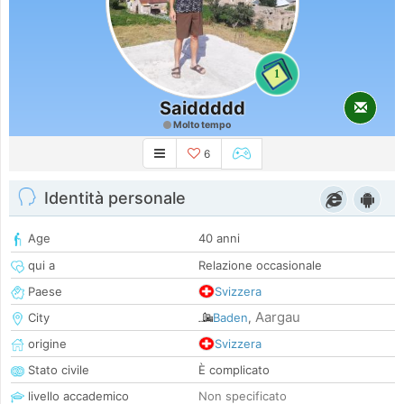
1
Saiddddd
Molto tempo
6
Identità personale
Age
40 anni
qui a
Relazione occasionale
Paese
Svizzera
Aargau
City
Baden
,
origine
Svizzera
Stato civile
È complicato
livello accademico
Non specificato