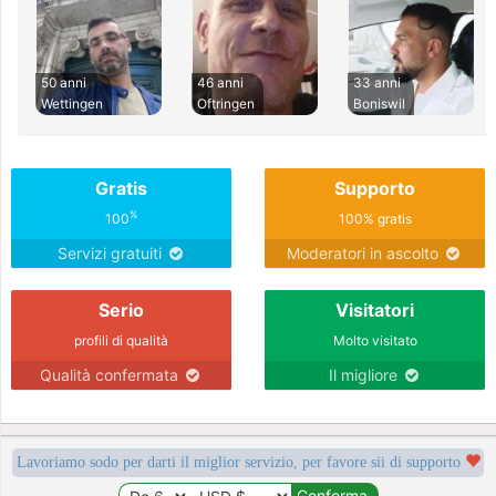
50 anni
46 anni
33 anni
Wettingen
Oftringen
Boniswil
Gratis
Supporto
%
100
100% gratis
Servizi gratuiti
Moderatori in ascolto
Serio
Visitatori
profili di qualità
Molto visitato
Qualità confermata
Il migliore
Lavoriamo sodo per darti il miglior servizio, per favore sii di supporto