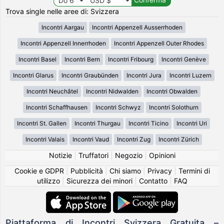
Trova single nelle aree di: Svizzera
Incontri Aargau
Incontri Appenzell Ausserrhoden
Incontri Appenzell Innerrhoden
Incontri Appenzell Outer Rhodes
Incontri Basel
Incontri Bern
Incontri Fribourg
Incontri Genève
Incontri Glarus
Incontri Graubünden
Incontri Jura
Incontri Luzern
Incontri Neuchâtel
Incontri Nidwalden
Incontri Obwalden
Incontri Schaffhausen
Incontri Schwyz
Incontri Solothurn
Incontri St. Gallen
Incontri Thurgau
Incontri Ticino
Incontri Uri
Incontri Valais
Incontri Vaud
Incontri Zug
Incontri Zürich
Notizie
|
Truffatori
|
Negozio
|
Opinioni
Cookie e GDPR
|
Pubblicità
|
Chi siamo
|
Privacy
|
Termini di
utilizzo
|
Sicurezza dei minori
|
Contatto
|
FAQ
Piattaforma di Incontri Svizzera Gratuita –