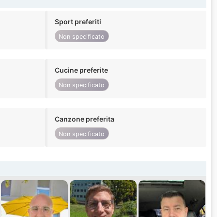
Sport preferiti
Non specificato
Cucine preferite
Non specificato
Canzone preferita
Non specificato