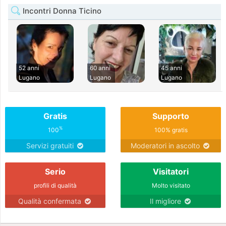
Incontri Donna Ticino
52 anni
60 anni
45 anni
Lugano
Lugano
Lugano
Gratis
Supporto
%
100
100% gratis
Servizi gratuiti
Moderatori in ascolto
Serio
Visitatori
profili di qualità
Molto visitato
Qualità confermata
Il migliore