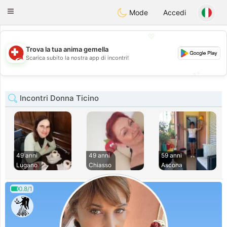
Suissi
Toggle
Mode
Accedi
navigation
💖
Trova la tua anima gemella
💖
Scarica subito la nostra app di incontri!
💕
💕
Incontri Donna Ticino
49 anni
49 anni
59 anni
Lugano
Chiasso
Ascona
0.8/1