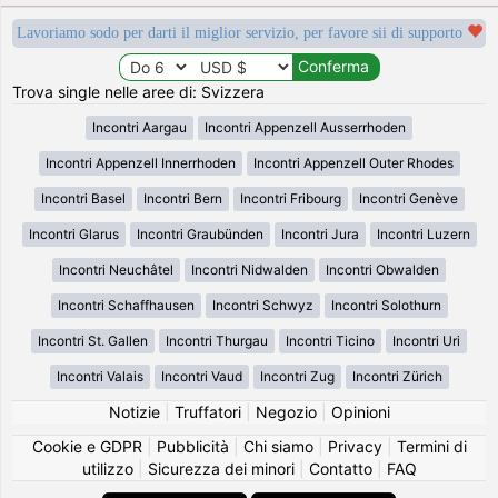
Lavoriamo sodo per darti il miglior servizio, per favore sii di supporto
Trova single nelle aree di: Svizzera
Incontri Aargau
Incontri Appenzell Ausserrhoden
Incontri Appenzell Innerrhoden
Incontri Appenzell Outer Rhodes
Incontri Basel
Incontri Bern
Incontri Fribourg
Incontri Genève
Incontri Glarus
Incontri Graubünden
Incontri Jura
Incontri Luzern
Incontri Neuchâtel
Incontri Nidwalden
Incontri Obwalden
Incontri Schaffhausen
Incontri Schwyz
Incontri Solothurn
Incontri St. Gallen
Incontri Thurgau
Incontri Ticino
Incontri Uri
Incontri Valais
Incontri Vaud
Incontri Zug
Incontri Zürich
Notizie
|
Truffatori
|
Negozio
|
Opinioni
Cookie e GDPR
|
Pubblicità
|
Chi siamo
|
Privacy
|
Termini di
utilizzo
|
Sicurezza dei minori
|
Contatto
|
FAQ