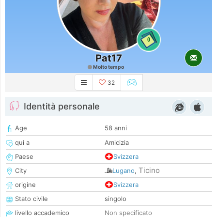
0
Pat17
Molto tempo
32
Identità personale
Age
58 anni
qui a
Amicizia
Paese
Svizzera
Ticino
City
Lugano
,
origine
Svizzera
Stato civile
singolo
livello accademico
Non specificato