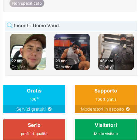
Non specificato
Incontri Uomo Vaud
22 anni
29 anni
48 anni
Crissier
Chexbres
Chailly
Gratis
Supporto
%
100
100% gratis
Servizi gratuiti
Moderatori in ascolto
Serio
Visitatori
profili di qualità
Molto visitato