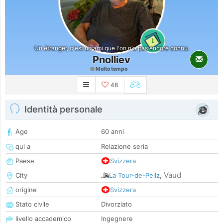
1
Un étranger, c'est un ami que l'on n'a pas encore connu.
Pnolliev
Molto tempo
48
Identità personale
Age
60 anni
qui a
Relazione seria
Paese
Svizzera
Vaud
City
La Tour-de-Peilz
,
origine
Svizzera
Stato civile
Divorziato
livello accademico
Ingegnere