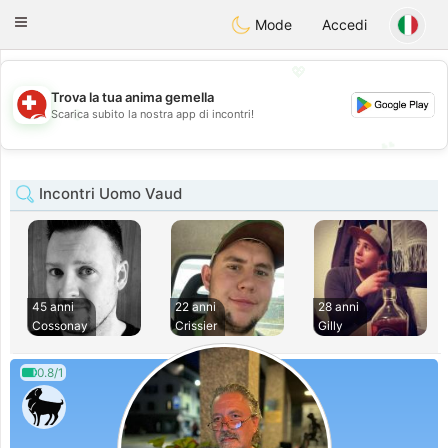
Suissi
Toggle
Mode
Accedi
navigation
💖
Trova la tua anima gemella
💖
Scarica subito la nostra app di incontri!
💕
💕
Incontri Uomo Vaud
45 anni
22 anni
28 anni
Cossonay
Crissier
Gilly
0.8/1