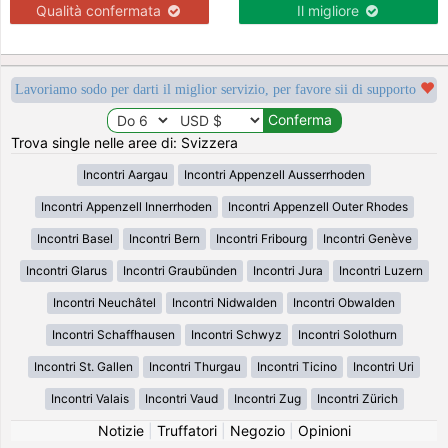
Qualità confermata
Il migliore
Lavoriamo sodo per darti il miglior servizio, per favore sii di supporto
Trova single nelle aree di: Svizzera
Incontri Aargau
Incontri Appenzell Ausserrhoden
Incontri Appenzell Innerrhoden
Incontri Appenzell Outer Rhodes
Incontri Basel
Incontri Bern
Incontri Fribourg
Incontri Genève
Incontri Glarus
Incontri Graubünden
Incontri Jura
Incontri Luzern
Incontri Neuchâtel
Incontri Nidwalden
Incontri Obwalden
Incontri Schaffhausen
Incontri Schwyz
Incontri Solothurn
Incontri St. Gallen
Incontri Thurgau
Incontri Ticino
Incontri Uri
Incontri Valais
Incontri Vaud
Incontri Zug
Incontri Zürich
Notizie
|
Truffatori
|
Negozio
|
Opinioni