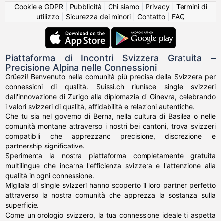
Cookie e GDPR
|
Pubblicità
|
Chi siamo
|
Privacy
|
Termini di
utilizzo
|
Sicurezza dei minori
|
Contatto
|
FAQ
Piattaforma di Incontri Svizzera Gratuita –
Precisione Alpina nelle Connessioni
Grüezi! Benvenuto nella comunità più precisa della Svizzera per
connessioni di qualità. Suissi.ch riunisce single svizzeri
dall'innovazione di Zurigo alla diplomazia di Ginevra, celebrando
i valori svizzeri di qualità, affidabilità e relazioni autentiche.
Che tu sia nel governo di Berna, nella cultura di Basilea o nelle
comunità montane attraverso i nostri bei cantoni, trova svizzeri
compatibili che apprezzano precisione, discrezione e
partnership significative.
Sperimenta la nostra piattaforma completamente gratuita
multilingue che incarna l'efficienza svizzera e l'attenzione alla
qualità in ogni connessione.
Migliaia di single svizzeri hanno scoperto il loro partner perfetto
attraverso la nostra comunità che apprezza la sostanza sulla
superficie.
Come un orologio svizzero, la tua connessione ideale ti aspetta