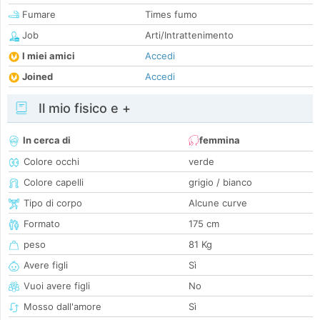
Fumare
Times fumo
Job
Arti/Intrattenimento
I miei amici
Accedi
Joined
Accedi
Il mio fisico e +
In cerca di
femmina
Colore occhi
verde
Colore capelli
grigio / bianco
Tipo di corpo
Alcune curve
Formato
175 cm
peso
81 Kg
Avere figli
Sì
Vuoi avere figli
No
Mosso dall'amore
Sì