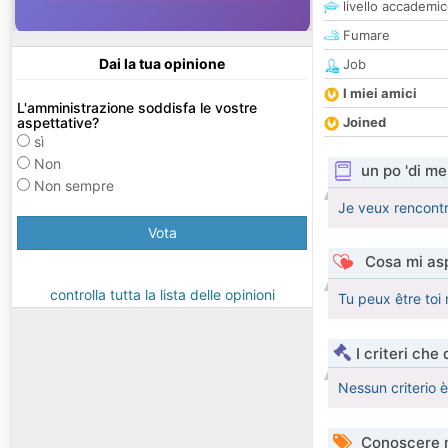
livello accademi
Fumare
Dai la tua opinione
Job
I miei amici
L'amministrazione soddisfa le vostre
aspettative?
Joined
sì
Non
un po 'di me
Non sempre
Je veux rencontre
Vota
Cosa mi asp
controlla tutta la lista delle opinioni
Tu peux être toi
I criteri che
Nessun criterio 
Conoscere 