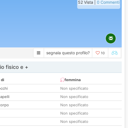
52 Vista |
0 Commenti
segnala questo profilo?
10
io fisico e +
 di
femmina
occhi
Non specificato
apelli
Non specificato
corpo
Non specificato
Non specificato
Non specificato