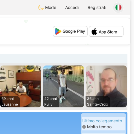
Mode
Accedi
Registrati
💖
💕
69 anni
42 anni
36 anni
Lausanne
Pully
Sainte-Croix
Ultimo collegamento
Molto tempo