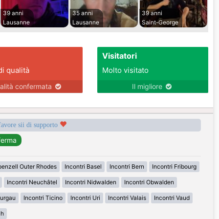
39 anni
35 anni
39 anni
Lausanne
Lausanne
Saint-George
Visitatori
di qualità
Molto visitato
alità confermata
Il migliore
favore sii di supporto
penzell Outer Rhodes
Incontri Basel
Incontri Bern
Incontri Fribourg
Incontri Neuchâtel
Incontri Nidwalden
Incontri Obwalden
hurgau
Incontri Ticino
Incontri Uri
Incontri Valais
Incontri Vaud
ch