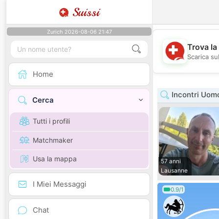
Suissi
Zurich 2026-08-06 21:47
Trova la
Scarica sub
Home
Incontri Uom
Cerca
Tutti i profili
Matchmaker
Usa la mappa
57 anni
Lausanne
I Miei Messaggi
0.9/1
Chat