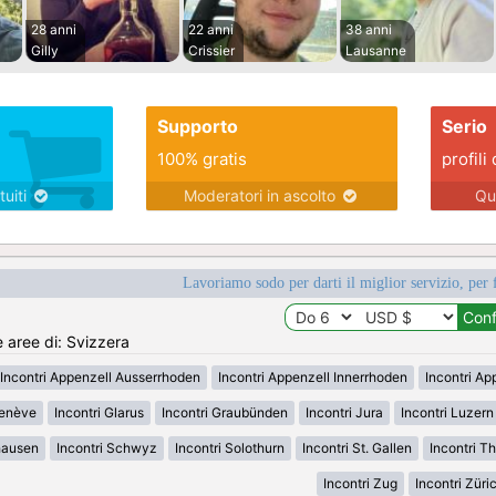
28 anni
22 anni
38 anni
Gilly
Crissier
Lausanne
Supporto
Serio
100% gratis
profili 
tuiti
Moderatori in ascolto
Qu
Lavoriamo sodo per darti il miglior servizio, per 
e aree di: Svizzera
Incontri Appenzell Ausserrhoden
Incontri Appenzell Innerrhoden
Incontri Ap
Genève
Incontri Glarus
Incontri Graubünden
Incontri Jura
Incontri Luzern
hausen
Incontri Schwyz
Incontri Solothurn
Incontri St. Gallen
Incontri T
Incontri Zug
Incontri Züri