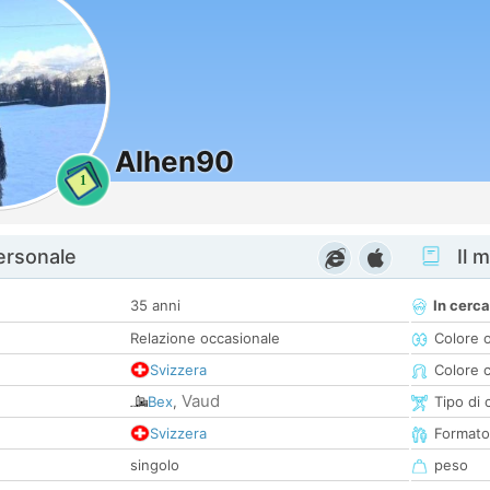
Alhen90
1
personale
Il m
35 anni
In cerca
Relazione occasionale
Colore 
Svizzera
Colore c
Vaud
Bex
,
Tipo di 
Svizzera
Formato
singolo
peso