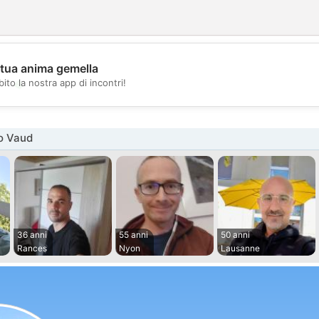
 tua anima gemella
💖
ito la nostra app di incontri!
💕
o Vaud
36 anni
55 anni
50 anni
Rances
Nyon
Lausanne