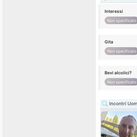
Interessi
Non specificato
Gita
Non specificato
Bevi alcolici?
Non specificato
Incontri Uo