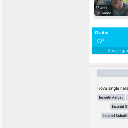
57 anni
Lausanne
Gratis
%
100
Servizi gra
Trova single nell
Incontri Aargau
Incontri 
Incontri Schaff