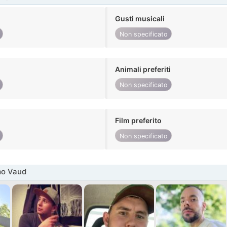
Gusti musicali
Non specificato
Animali preferiti
Non specificato
Film preferito
Non specificato
mo Vaud