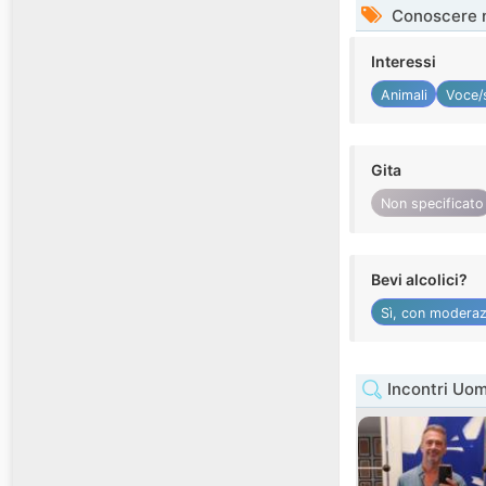
Conoscere 
Interessi
Animali
Voce/
Gita
Non specificato
Bevi alcolici?
Sì, con moderaz
Incontri Uom