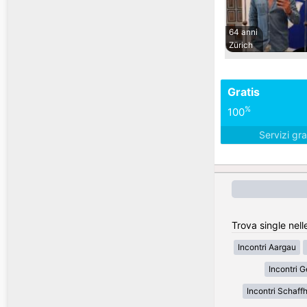
64 anni
Zürich
Gratis
%
100
Servizi gra
Trova single nell
Incontri Aargau
Incontri 
Incontri Schaff