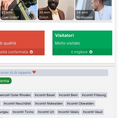
22 anni
36 anni
34 anni
Ober Urdorf
Zürich
Richterswil
Visitatori
di qualità
Molto visitato
alità confermata
Il migliore
favore sii di supporto
penzell Outer Rhodes
Incontri Basel
Incontri Bern
Incontri Fribourg
Incontri Neuchâtel
Incontri Nidwalden
Incontri Obwalden
hurgau
Incontri Ticino
Incontri Uri
Incontri Valais
Incontri Vaud