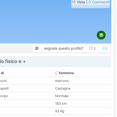
11 Vista |
0 Commenti
segnala questo profilo?
2
io fisico e +
 di
femmina
occhi
marrone
apelli
Castagna
corpo
Normale
183 cm
93 Kg