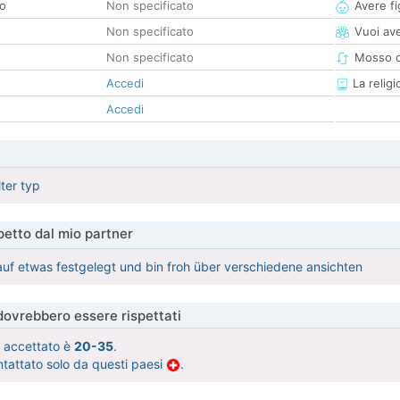
co
Non specificato
Avere fig
Non specificato
Vuoi ave
Non specificato
Mosso d
Accedi
La religi
Accedi
lter typ
etto dal mio partner
 auf etwas festgelegt und bin froh über verschiedene ansichten
 dovrebbero essere rispettati
tà accettato è
20-35
.
ntattato solo da questi paesi
.