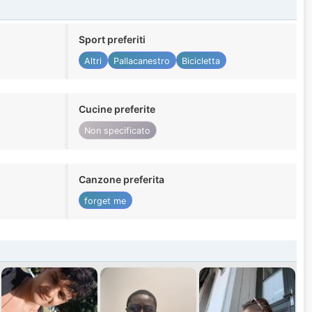
Sport preferiti
Altri
Pallacanestro
Bicicletta
Cucine preferite
Non specificato
Canzone preferita
forget me