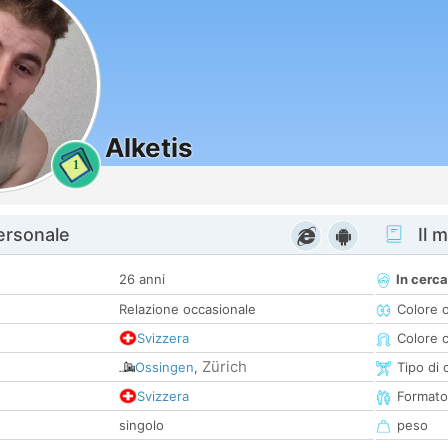
Alketis
1
personale
Il m
26 anni
In cerca
Relazione occasionale
Colore 
Svizzera
Colore c
Zürich
Ossingen
,
Tipo di 
Svizzera
Formato
singolo
peso