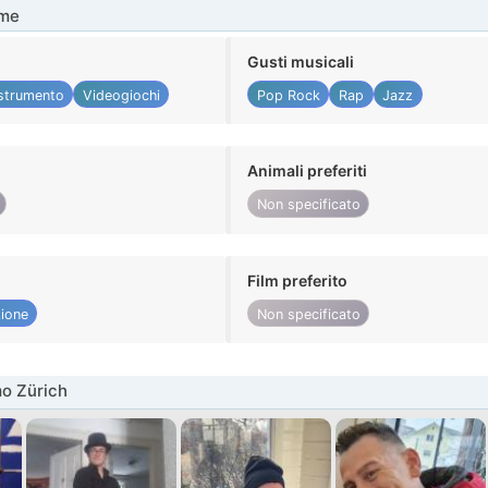
me
Gusti musicali
strumento
Videogiochi
Pop Rock
Rap
Jazz
Animali preferiti
Non specificato
Film preferito
ione
Non specificato
o Zürich