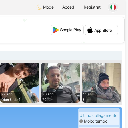
Mode
Accedi
Registrati
💖
💕
22 anni
36 anni
51 anni
Ober Urdorf
Zürich
Uster
Ultimo collegamento
Molto tempo