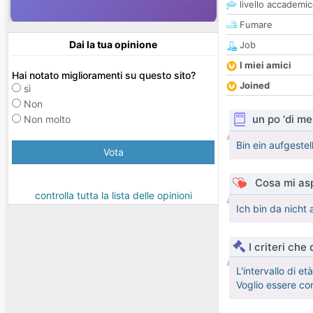
livello accademi
Fumare
Dai la tua opinione
Job
I miei amici
Hai notato miglioramenti su questo sito?
Joined
sì
Non
un po 'di me
Non molto
Bin ein aufgestel
Vota
Cosa mi asp
controlla tutta la lista delle opinioni
Ich bin da nicht
I criteri che
L'intervallo di e
Voglio essere co