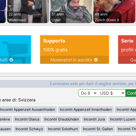
22 anni
51 anni
48 anni
Widenswil
Uster
Zürich (Kreis 9
Supporto
Serio
100% gratis
profili 
tuiti
Moderatori in ascolto
Qu
Lavoriamo sodo per darti il miglior servizio, per 
e aree di: Svizzera
Incontri Appenzell Ausserrhoden
Incontri Appenzell Innerrhoden
Incontri Ap
Genève
Incontri Glarus
Incontri Graubünden
Incontri Jura
Incontri Luzern
hausen
Incontri Schwyz
Incontri Solothurn
Incontri St. Gallen
Incontri T