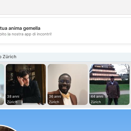
 tua anima gemella
💖
ito la nostra app di incontri!
💕
o Zürich
38 anni
36 anni
44 anni
Zürich
Zürich
Zürich