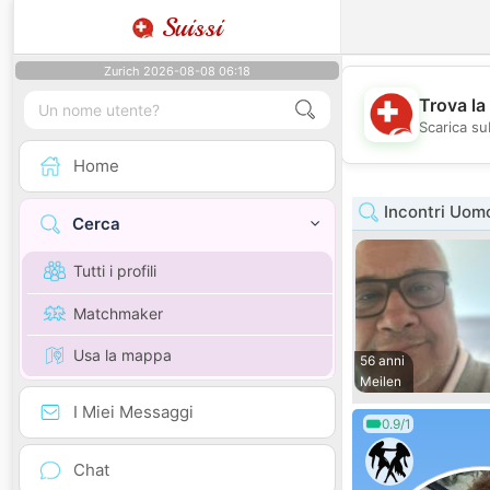
Suissi
Zurich 2026-08-08 06:18
Trova la
Scarica sub
Home
Incontri Uom
Cerca
Tutti i profili
Matchmaker
Usa la mappa
56 anni
Meilen
I Miei Messaggi
0.9/1
Chat