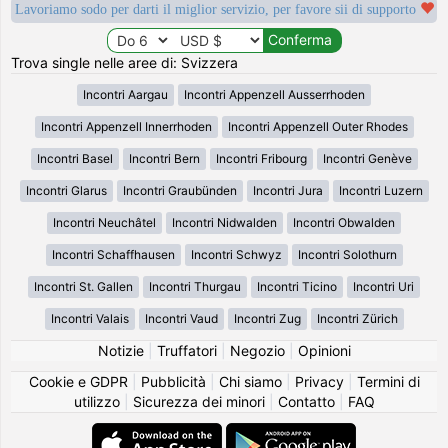
Lavoriamo sodo per darti il miglior servizio, per favore sii di supporto
Trova single nelle aree di: Svizzera
Incontri Aargau
Incontri Appenzell Ausserrhoden
Incontri Appenzell Innerrhoden
Incontri Appenzell Outer Rhodes
Incontri Basel
Incontri Bern
Incontri Fribourg
Incontri Genève
Incontri Glarus
Incontri Graubünden
Incontri Jura
Incontri Luzern
Incontri Neuchâtel
Incontri Nidwalden
Incontri Obwalden
Incontri Schaffhausen
Incontri Schwyz
Incontri Solothurn
Incontri St. Gallen
Incontri Thurgau
Incontri Ticino
Incontri Uri
Incontri Valais
Incontri Vaud
Incontri Zug
Incontri Zürich
Notizie
|
Truffatori
|
Negozio
|
Opinioni
Cookie e GDPR
|
Pubblicità
|
Chi siamo
|
Privacy
|
Termini di
utilizzo
|
Sicurezza dei minori
|
Contatto
|
FAQ