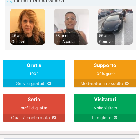
Incontri Donna Genève
46 anni
53 anni
56 anni
Genève
Les Acacias
Genève
Gratis
Supporto
%
100
100% gratis
Servizi gratuiti
Moderatori in ascolto
Serio
Visitatori
profili di qualità
Molto visitato
Qualità confermata
Il migliore