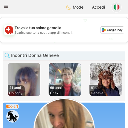
Suissi
Toggle
Mode
Accedi
navigation
💖
Trova la tua anima gemella
💖
Scarica subito la nostra app di incontri!
💕
💕
Incontri Donna Genève
41 anni
69 anni
61 anni
Cologny
Onex
Genève
0.6/1