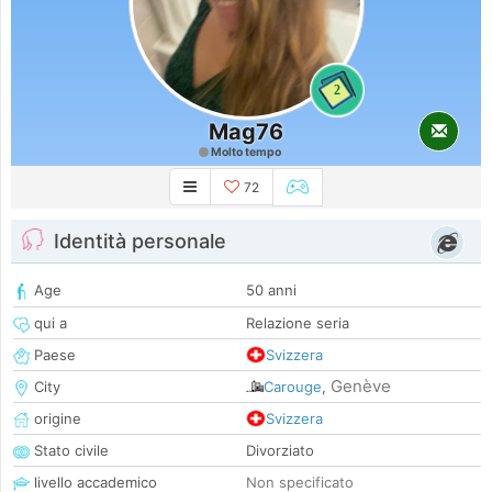
2
Mag76
Molto tempo
72
Identità personale
Age
50 anni
qui a
Relazione seria
Paese
Svizzera
Genève
City
Carouge
,
origine
Svizzera
Stato civile
Divorziato
livello accademico
Non specificato