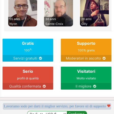
55 anni
36 anni
28 anni
Nyon
Sainte-Croix
Gilly
Gratis
Supporto
%
100
100% gratis
Servizi gratuiti
Moderatori in ascolto
Serio
Visitatori
profili di qualità
Molto visitato
Qualità confermata
Il migliore
Lavoriamo sodo per darti il miglior servizio, per favore sii di supporto