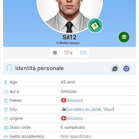
0
Sil12
Molto tempo
9
Identità personale
Age
43 anni
qui a
Amicizia
Paese
Svizzera
Vaud
City
Corcelles-le-Jorat
,
origine
Svizzera
Stato civile
È complicato
livello accademico
Non specificato