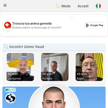
Suissi
Toggle
Mode
Accedi
navigation
💖
Trova la tua anima gemella
💖
Scarica subito la nostra app di incontri!
💕
💕
Incontri Uomo Vaud
50 anni
36 anni
49 anni
Lausanne
Rances
Aigle
0.7/1