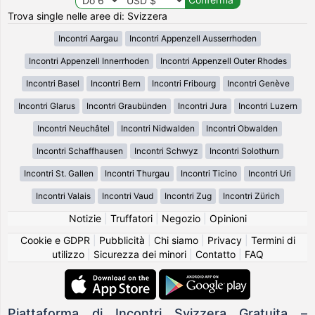
Trova single nelle aree di: Svizzera
Incontri Aargau
Incontri Appenzell Ausserrhoden
Incontri Appenzell Innerrhoden
Incontri Appenzell Outer Rhodes
Incontri Basel
Incontri Bern
Incontri Fribourg
Incontri Genève
Incontri Glarus
Incontri Graubünden
Incontri Jura
Incontri Luzern
Incontri Neuchâtel
Incontri Nidwalden
Incontri Obwalden
Incontri Schaffhausen
Incontri Schwyz
Incontri Solothurn
Incontri St. Gallen
Incontri Thurgau
Incontri Ticino
Incontri Uri
Incontri Valais
Incontri Vaud
Incontri Zug
Incontri Zürich
Notizie
|
Truffatori
|
Negozio
|
Opinioni
Cookie e GDPR
|
Pubblicità
|
Chi siamo
|
Privacy
|
Termini di
utilizzo
|
Sicurezza dei minori
|
Contatto
|
FAQ
Piattaforma di Incontri Svizzera Gratuita –