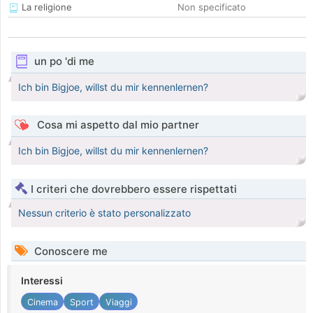
La religione
Non specificato
un po 'di me
Ich bin Bigjoe, willst du mir kennenlernen?
Cosa mi aspetto dal mio partner
Ich bin Bigjoe, willst du mir kennenlernen?
I criteri che dovrebbero essere rispettati
Nessun criterio è stato personalizzato
Conoscere me
Interessi
Cinema
Sport
Viaggi