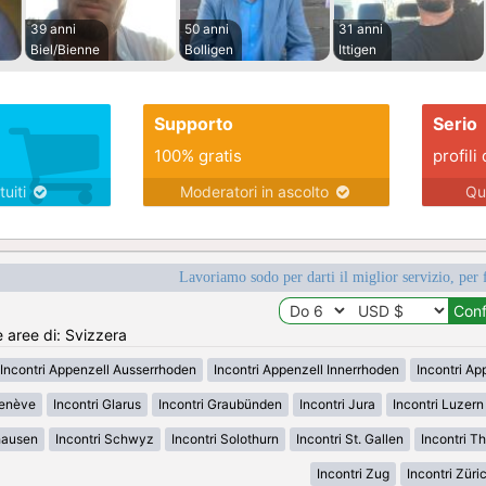
39 anni
50 anni
31 anni
Biel/Bienne
Bolligen
Ittigen
Supporto
Serio
100% gratis
profili 
tuiti
Moderatori in ascolto
Qu
Lavoriamo sodo per darti il miglior servizio, per 
e aree di: Svizzera
Incontri Appenzell Ausserrhoden
Incontri Appenzell Innerrhoden
Incontri Ap
Genève
Incontri Glarus
Incontri Graubünden
Incontri Jura
Incontri Luzern
hausen
Incontri Schwyz
Incontri Solothurn
Incontri St. Gallen
Incontri T
Incontri Zug
Incontri Züri