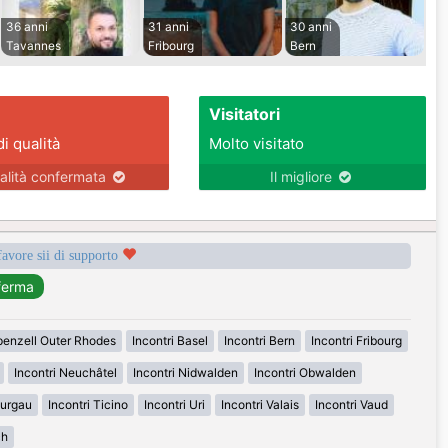
36 anni
31 anni
30 anni
Tavannes
Fribourg
Bern
Visitatori
di qualità
Molto visitato
alità confermata
Il migliore
favore sii di supporto
penzell Outer Rhodes
Incontri Basel
Incontri Bern
Incontri Fribourg
Incontri Neuchâtel
Incontri Nidwalden
Incontri Obwalden
hurgau
Incontri Ticino
Incontri Uri
Incontri Valais
Incontri Vaud
ch