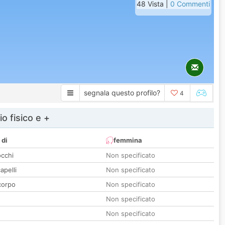
48 Vista |
0 Commenti
segnala questo profilo?
4
io fisico e +
 di
femmina
occhi
Non specificato
apelli
Non specificato
corpo
Non specificato
Non specificato
Non specificato