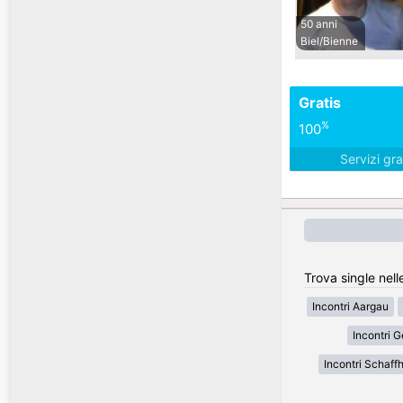
50 anni
Biel/Bienne
Gratis
%
100
Servizi gra
Trova single nell
Incontri Aargau
Incontri 
Incontri Schaff