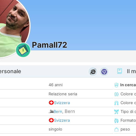
Pamall72
1
personale
Il m
46 anni
In cerca
Relazione seria
Colore 
Svizzera
Colore c
Bern
Bern
,
Tipo di 
Svizzera
Formato
singolo
peso