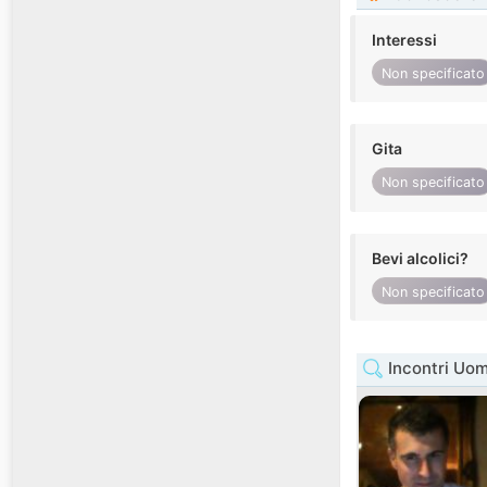
Interessi
Non specificato
Gita
Non specificato
Bevi alcolici?
Non specificato
Incontri Uo