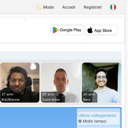
Mode
Accedi
Registrati
💖
💕
37 anni
63 anni
30 anni
Biel/Bienne
Saint-Imier
Bern
Ultimo collegamento
Molto tempo