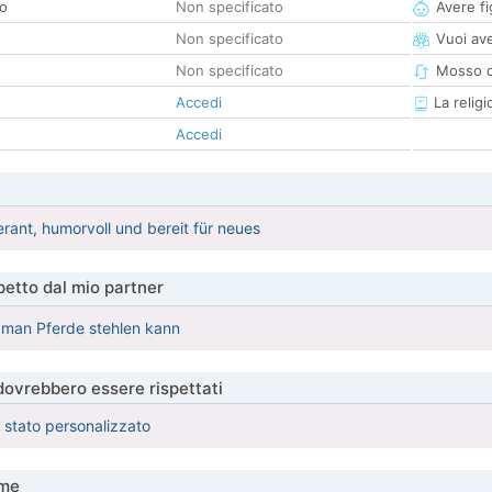
co
Non specificato
Avere fig
Non specificato
Vuoi ave
Non specificato
Mosso d
Accedi
La religi
Accedi
lerant, humorvoll und bereit für neues
etto dal mio partner
 man Pferde stehlen kann
 dovrebbero essere rispettati
è stato personalizzato
me