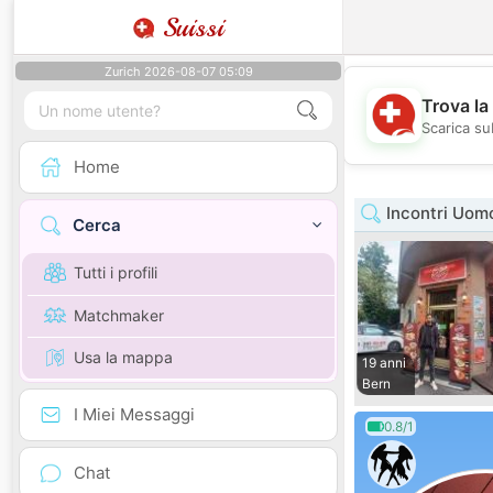
Suissi
Zurich 2026-08-07 05:09
Trova la
Scarica sub
Home
Incontri Uom
Cerca
Tutti i profili
Matchmaker
Usa la mappa
19 anni
Bern
I Miei Messaggi
0.8/1
Chat