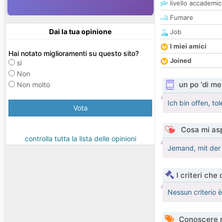
livello accademi
Fumare
Dai la tua opinione
Job
I miei amici
Hai notato miglioramenti su questo sito?
Joined
sì
Non
un po 'di me
Non molto
Ich bin offen, to
Vota
Cosa mi asp
controlla tutta la lista delle opinioni
Jemand, mit der
I criteri che
Nessun criterio 
Conoscere 