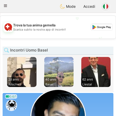
Suissi
Toggle
Mode
Accedi
navigation
💖
Trova la tua anima gemella
💖
Scarica subito la nostra app di incontri!
💕
💕
Incontri Uomo Basel
28 anni
40 anni
62 anni
Allschwil
Basel
Liestal
0.6/1