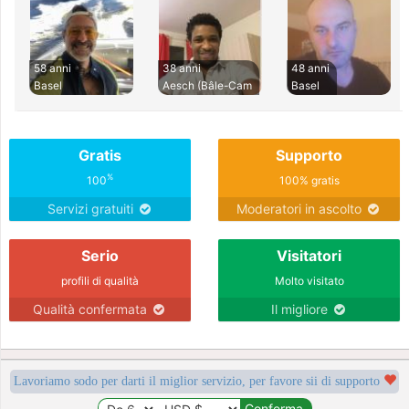
58 anni
38 anni
48 anni
Basel
Aesch (Bâle-Cam
Basel
Gratis
Supporto
%
100
100% gratis
Servizi gratuiti
Moderatori in ascolto
Serio
Visitatori
profili di qualità
Molto visitato
Qualità confermata
Il migliore
Lavoriamo sodo per darti il miglior servizio, per favore sii di supporto