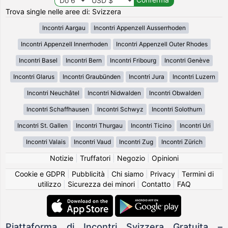
Trova single nelle aree di: Svizzera
Incontri Aargau
Incontri Appenzell Ausserrhoden
Incontri Appenzell Innerrhoden
Incontri Appenzell Outer Rhodes
Incontri Basel
Incontri Bern
Incontri Fribourg
Incontri Genève
Incontri Glarus
Incontri Graubünden
Incontri Jura
Incontri Luzern
Incontri Neuchâtel
Incontri Nidwalden
Incontri Obwalden
Incontri Schaffhausen
Incontri Schwyz
Incontri Solothurn
Incontri St. Gallen
Incontri Thurgau
Incontri Ticino
Incontri Uri
Incontri Valais
Incontri Vaud
Incontri Zug
Incontri Zürich
Notizie
|
Truffatori
|
Negozio
|
Opinioni
Cookie e GDPR
|
Pubblicità
|
Chi siamo
|
Privacy
|
Termini di
utilizzo
|
Sicurezza dei minori
|
Contatto
|
FAQ
Piattaforma di Incontri Svizzera Gratuita –