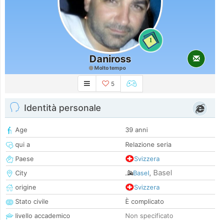
1
Daniross
Molto tempo
5
Identità personale
Age
39 anni
qui a
Relazione seria
Paese
Svizzera
Basel
City
Basel
,
origine
Svizzera
Stato civile
È complicato
livello accademico
Non specificato