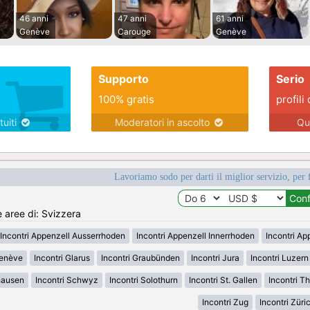
46 anni
47 anni
61 anni
Genève
Carouge
Genève
Supporto
Serio
100% gratis
profili 
tuiti
Moderatori in ascolto
Qu
Lavoriamo sodo per darti il miglior servizio, per 
e aree di: Svizzera
Incontri Appenzell Ausserrhoden
Incontri Appenzell Innerrhoden
Incontri Ap
Genève
Incontri Glarus
Incontri Graubünden
Incontri Jura
Incontri Luzern
hausen
Incontri Schwyz
Incontri Solothurn
Incontri St. Gallen
Incontri T
Incontri Zug
Incontri Züri