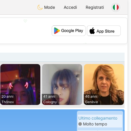
Mode
Accedi
Registrati
💖
💕
20 anni
41 anni
46 anni
Thônex
Cologny
Genève
Ultimo collegamento
Molto tempo