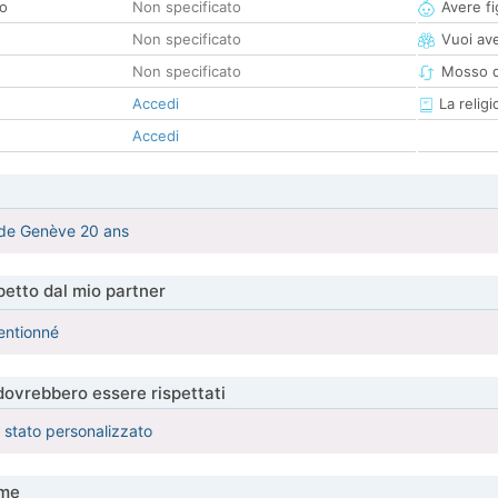
co
Non specificato
Avere fig
Non specificato
Vuoi ave
Non specificato
Mosso d
Accedi
La religi
Accedi
 de Genève 20 ans
etto dal mio partner
tentionné
 dovrebbero essere rispettati
è stato personalizzato
me