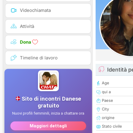
Videochiamata
Attività
Dona
Timeline di lavoro
Identità 
Age
qui a
Paese
City
origine
Stato civile