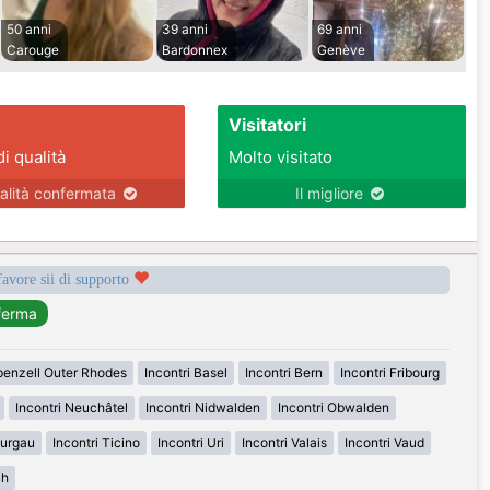
50 anni
39 anni
69 anni
Carouge
Bardonnex
Genève
Visitatori
di qualità
Molto visitato
alità confermata
Il migliore
favore sii di supporto
penzell Outer Rhodes
Incontri Basel
Incontri Bern
Incontri Fribourg
Incontri Neuchâtel
Incontri Nidwalden
Incontri Obwalden
hurgau
Incontri Ticino
Incontri Uri
Incontri Valais
Incontri Vaud
ch