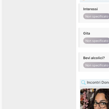
Interessi
Non specificato
Gita
Non specificato
Bevi alcolici?
Non specificato
Incontri Do