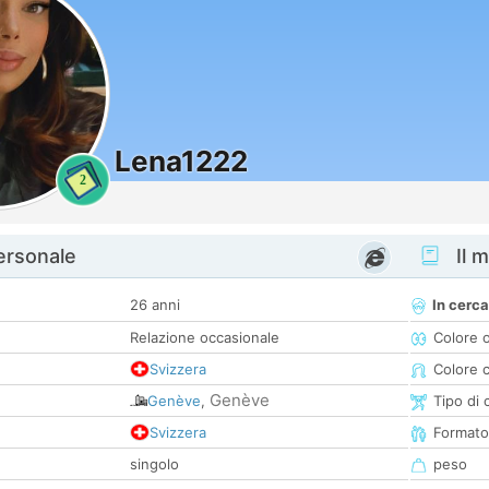
Lena1222
2
personale
Il m
26 anni
In cerca
Relazione occasionale
Colore 
Svizzera
Colore c
Genève
Genève
,
Tipo di 
Svizzera
Formato
singolo
peso