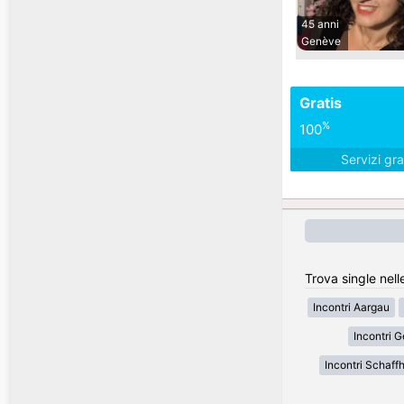
45 anni
Genève
Gratis
%
100
Servizi gra
Trova single nell
Incontri Aargau
Incontri 
Incontri Schaff