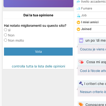
livello accademi
Fumare
Dai la tua opinione
Job
I miei amici
Hai notato miglioramenti su questo sito?
Joined
sì
Non
un po 'di me
Non molto
Coucou je viens
Vota
Cosa mi asp
controlla tutta la lista delle opinioni
Cool à l’école at
I criteri che
Nessun criterio 
Conoscere 