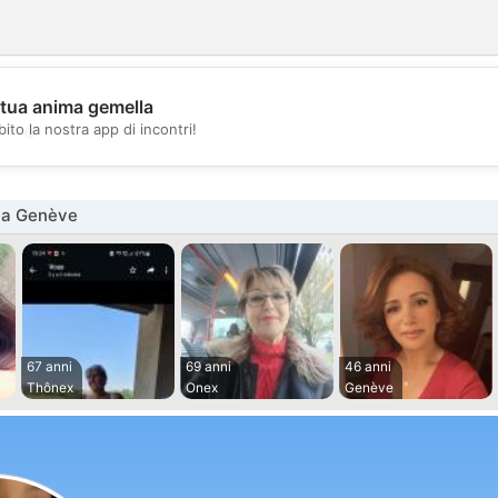
 tua anima gemella
💖
ito la nostra app di incontri!
💕
na Genève
67 anni
69 anni
46 anni
Thônex
Onex
Genève