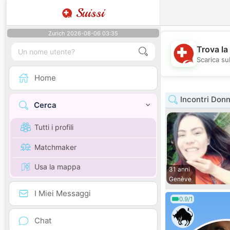
Suissi
Zurich 2026-08-06 03:35
Trova la
Scarica sub
Home
Incontri Don
Cerca
Tutti i profili
Matchmaker
Usa la mappa
31 anni
Genève
I Miei Messaggi
0.9/1
Chat