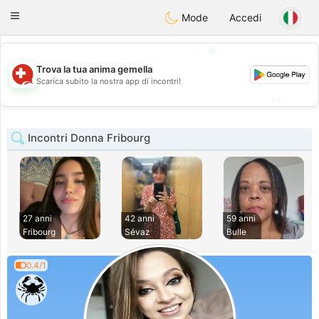
Suissi
Toggle
Mode
Accedi
navigation
💖
Trova la tua anima gemella
💖
Scarica subito la nostra app di incontri!
💕
💕
Incontri Donna Fribourg
27 anni
42 anni
59 anni
Fribourg
Sévaz
Bulle
0.4/1