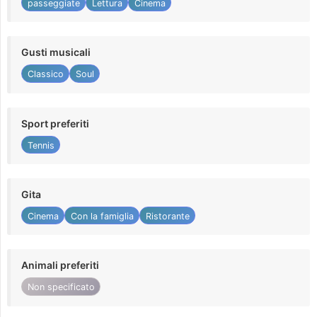
passeggiate
Lettura
Cinema
Gusti musicali
Classico
Soul
Sport preferiti
Tennis
Gita
Cinema
Con la famiglia
Ristorante
Animali preferiti
Non specificato