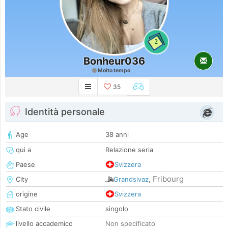
2
Bonheur036
Molto tempo
35
Identità personale
Age
38 anni
qui a
Relazione seria
Paese
Svizzera
Fribourg
City
Grandsivaz
,
origine
Svizzera
Stato civile
singolo
livello accademico
Non specificato