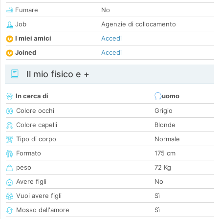
Fumare
No
Job
Agenzie di collocamento
I miei amici
Accedi
Joined
Accedi
Il mio fisico e +
In cerca di
uomo
Colore occhi
Grigio
Colore capelli
Blonde
Tipo di corpo
Normale
Formato
175 cm
peso
72 Kg
Avere figli
No
Vuoi avere figli
Sì
Mosso dall'amore
Sì