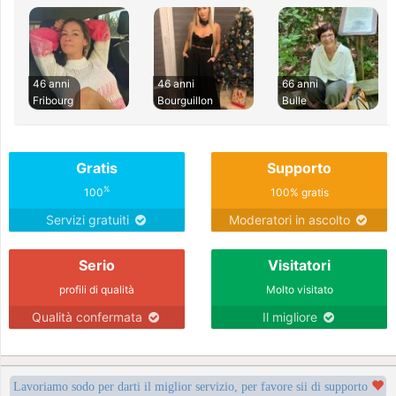
46 anni
46 anni
66 anni
Fribourg
Bourguillon
Bulle
Gratis
Supporto
%
100
100% gratis
Servizi gratuiti
Moderatori in ascolto
Serio
Visitatori
profili di qualità
Molto visitato
Qualità confermata
Il migliore
Lavoriamo sodo per darti il miglior servizio, per favore sii di supporto