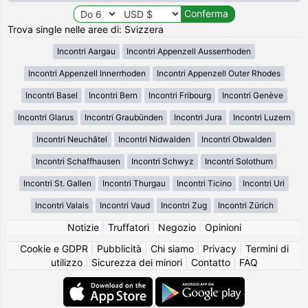
Trova single nelle aree di: Svizzera
Incontri Aargau
Incontri Appenzell Ausserrhoden
Incontri Appenzell Innerrhoden
Incontri Appenzell Outer Rhodes
Incontri Basel
Incontri Bern
Incontri Fribourg
Incontri Genève
Incontri Glarus
Incontri Graubünden
Incontri Jura
Incontri Luzern
Incontri Neuchâtel
Incontri Nidwalden
Incontri Obwalden
Incontri Schaffhausen
Incontri Schwyz
Incontri Solothurn
Incontri St. Gallen
Incontri Thurgau
Incontri Ticino
Incontri Uri
Incontri Valais
Incontri Vaud
Incontri Zug
Incontri Zürich
Notizie
|
Truffatori
|
Negozio
|
Opinioni
Cookie e GDPR
|
Pubblicità
|
Chi siamo
|
Privacy
|
Termini di
utilizzo
|
Sicurezza dei minori
|
Contatto
|
FAQ