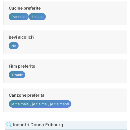
Cucine preferite
francese
Italiana
Bevi alcolici?
No
Film preferito
Titanic
Canzone preferita
je t'aimais , je t'aime , je t'aimerai
Incontri Donna Fribourg