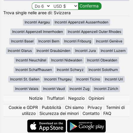
Trova single nelle aree di: Svizzera
Incontri Aargau
Incontri Appenzell Ausserrhoden
Incontri Appenzell Innerrhoden
Incontri Appenzell Outer Rhodes
Incontri Basel
Incontri Bern
Incontri Fribourg
Incontri Genève
Incontri Glarus
Incontri Graubünden
Incontri Jura
Incontri Luzern
Incontri Neuchâtel
Incontri Nidwalden
Incontri Obwalden
Incontri Schaffhausen
Incontri Schwyz
Incontri Solothurn
Incontri St. Gallen
Incontri Thurgau
Incontri Ticino
Incontri Uri
Incontri Valais
Incontri Vaud
Incontri Zug
Incontri Zürich
Notizie
|
Truffatori
|
Negozio
|
Opinioni
Cookie e GDPR
|
Pubblicità
|
Chi siamo
|
Privacy
|
Termini di
utilizzo
|
Sicurezza dei minori
|
Contatto
|
FAQ