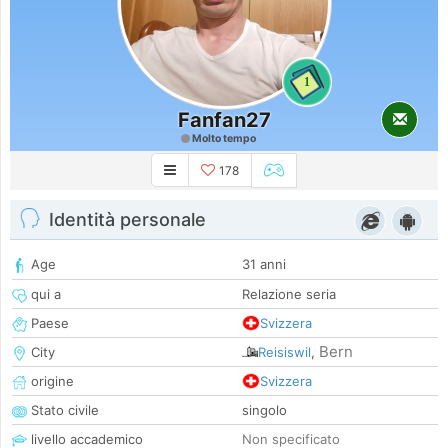
1
Fanfan27
Molto tempo
178
Identità personale
Age
31 anni
qui a
Relazione seria
Paese
Svizzera
Bern
City
Reisiswil
,
origine
Svizzera
Stato civile
singolo
livello accademico
Non specificato