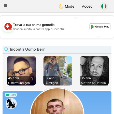
Suissi
Toggle
Mode
Accedi
navigation
💖
Trova la tua anima gemella
💖
Scarica subito la nostra app di incontri!
💕
💕
Incontri Uomo Bern
45 anni
37 anni
35 anni
Ostermundigen
Gumligen
Matten bei Interla
0.9/1