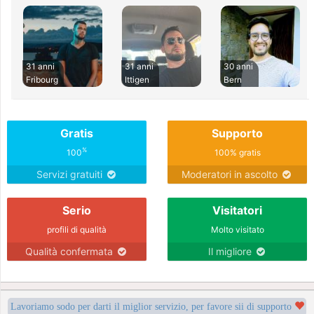
31 anni
31 anni
30 anni
Fribourg
Ittigen
Bern
Gratis
Supporto
%
100
100% gratis
Servizi gratuiti
Moderatori in ascolto
Serio
Visitatori
profili di qualità
Molto visitato
Qualità confermata
Il migliore
Lavoriamo sodo per darti il miglior servizio, per favore sii di supporto