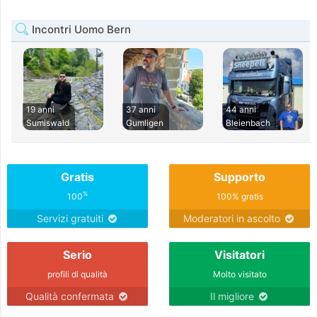
Incontri Uomo Bern
19 anni
37 anni
44 anni
Sumiswald
Gumligen
Bleienbach
Gratis
Supporto
%
100
100% gratis
Servizi gratuiti
Moderatori in ascolto
Serio
Visitatori
profili di qualità
Molto visitato
Qualità confermata
Il migliore