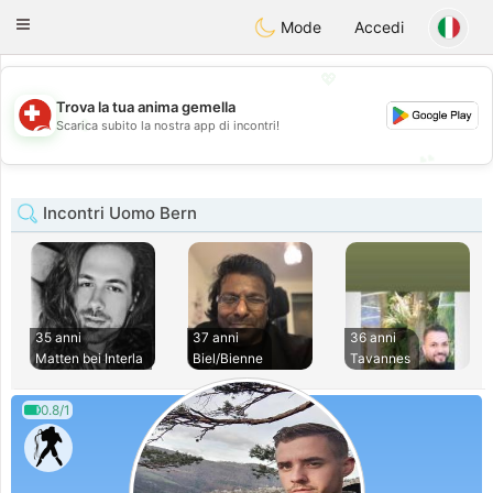
Suissi
Toggle
Mode
Accedi
navigation
💖
Trova la tua anima gemella
💖
Scarica subito la nostra app di incontri!
💕
💕
Incontri Uomo Bern
35 anni
37 anni
36 anni
Matten bei Interla
Biel/Bienne
Tavannes
0.8/1