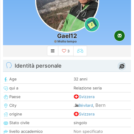
1
Gael12
Molto tempo
3
Identità personale
Age
32 anni
qui a
Relazione seria
Paese
Svizzera
Bern
City
Bévilard
,
origine
Svizzera
Stato civile
singolo
livello accademico
Non specificato