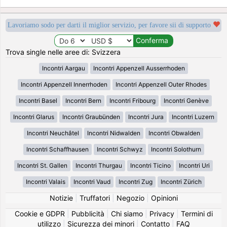
Lavoriamo sodo per darti il miglior servizio, per favore sii di supporto
Trova single nelle aree di: Svizzera
Incontri Aargau
Incontri Appenzell Ausserrhoden
Incontri Appenzell Innerrhoden
Incontri Appenzell Outer Rhodes
Incontri Basel
Incontri Bern
Incontri Fribourg
Incontri Genève
Incontri Glarus
Incontri Graubünden
Incontri Jura
Incontri Luzern
Incontri Neuchâtel
Incontri Nidwalden
Incontri Obwalden
Incontri Schaffhausen
Incontri Schwyz
Incontri Solothurn
Incontri St. Gallen
Incontri Thurgau
Incontri Ticino
Incontri Uri
Incontri Valais
Incontri Vaud
Incontri Zug
Incontri Zürich
Notizie
|
Truffatori
|
Negozio
|
Opinioni
Cookie e GDPR
|
Pubblicità
|
Chi siamo
|
Privacy
|
Termini di
utilizzo
|
Sicurezza dei minori
|
Contatto
|
FAQ