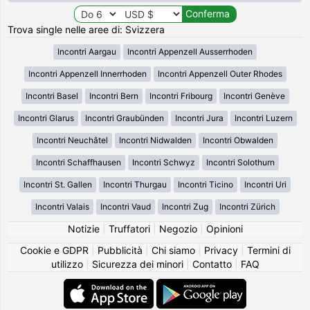
Trova single nelle aree di: Svizzera
Incontri Aargau
Incontri Appenzell Ausserrhoden
Incontri Appenzell Innerrhoden
Incontri Appenzell Outer Rhodes
Incontri Basel
Incontri Bern
Incontri Fribourg
Incontri Genève
Incontri Glarus
Incontri Graubünden
Incontri Jura
Incontri Luzern
Incontri Neuchâtel
Incontri Nidwalden
Incontri Obwalden
Incontri Schaffhausen
Incontri Schwyz
Incontri Solothurn
Incontri St. Gallen
Incontri Thurgau
Incontri Ticino
Incontri Uri
Incontri Valais
Incontri Vaud
Incontri Zug
Incontri Zürich
Notizie
|
Truffatori
|
Negozio
|
Opinioni
Cookie e GDPR
|
Pubblicità
|
Chi siamo
|
Privacy
|
Termini di
utilizzo
|
Sicurezza dei minori
|
Contatto
|
FAQ