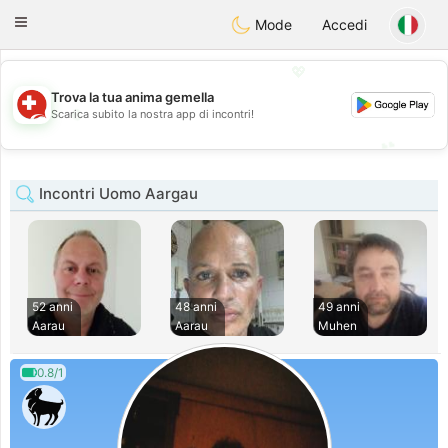
Suissi
Toggle
Mode
Accedi
navigation
💖
Trova la tua anima gemella
💖
Scarica subito la nostra app di incontri!
💕
💕
Incontri Uomo Aargau
52 anni
48 anni
49 anni
Aarau
Aarau
Muhen
0.8/1