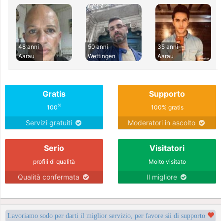
48 anni
50 anni
35 anni
Aarau
Wettingen
Aarau
Gratis
Supporto
%
100
100% gratis
Servizi gratuiti
Moderatori in ascolto
Serio
Visitatori
profili di qualità
Molto visitato
Qualità confermata
Il migliore
Lavoriamo sodo per darti il miglior servizio, per favore sii di supporto