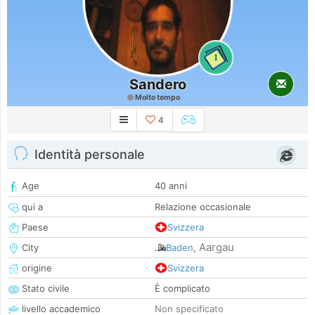
1
Sandero
Molto tempo
4
Identità personale
Age
40 anni
qui a
Relazione occasionale
Paese
Svizzera
Aargau
City
Baden
,
origine
Svizzera
Stato civile
È complicato
livello accademico
Non specificato