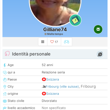
3
Gilliane74
Molto tempo
17
Identità personale
Age
52 anni
qui a
Relazione seria
Paese
Svizzera
Fribourg
City
Fribourg (ville suisse)
,
origine
Svizzera
Stato civile
Divorziato
livello accademico
Non specificato