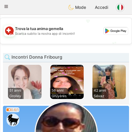
Suissi
Toggle
Mode
Accedi
navigation
💖
Trova la tua anima gemella
💖
Scarica subito la nostra app di incontri!
💕
💕
Incontri Donna Fribourg
51 anni
56 anni
42 anni
Grolley
Gruyères
Sévaz
0.6/1