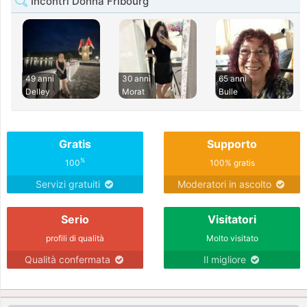
Incontri Donna Fribourg
49 anni
30 anni
65 anni
Delley
Morat
Bulle
Gratis
Supporto
%
100
100% gratis
Servizi gratuiti
Moderatori in ascolto
Serio
Visitatori
profili di qualità
Molto visitato
Qualità confermata
Il migliore