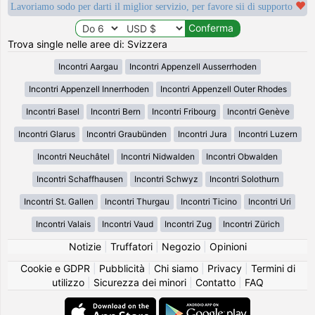
Lavoriamo sodo per darti il miglior servizio, per favore sii di supporto
Trova single nelle aree di: Svizzera
Incontri Aargau
Incontri Appenzell Ausserrhoden
Incontri Appenzell Innerrhoden
Incontri Appenzell Outer Rhodes
Incontri Basel
Incontri Bern
Incontri Fribourg
Incontri Genève
Incontri Glarus
Incontri Graubünden
Incontri Jura
Incontri Luzern
Incontri Neuchâtel
Incontri Nidwalden
Incontri Obwalden
Incontri Schaffhausen
Incontri Schwyz
Incontri Solothurn
Incontri St. Gallen
Incontri Thurgau
Incontri Ticino
Incontri Uri
Incontri Valais
Incontri Vaud
Incontri Zug
Incontri Zürich
Notizie
|
Truffatori
|
Negozio
|
Opinioni
Cookie e GDPR
|
Pubblicità
|
Chi siamo
|
Privacy
|
Termini di
utilizzo
|
Sicurezza dei minori
|
Contatto
|
FAQ