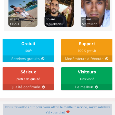
26 ans
35 ans
41 ans
Assoul
Marrakech
Marrakech
Gratuit
Support
%
100
100% gratuit
Services gratuits
Modérateurs à l'écoute
Sérieux
Visiteurs
profils de qualité
Très visité
Qualité confirmée
Le meilleur
Nous travaillons dur pour vous offrir le meilleur service, soyez solidaire
s'il vous plaît