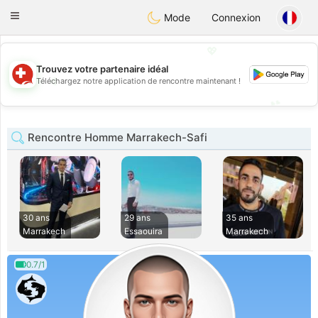
Suissi
Toggle
Mode
Connexion
navigation
💖
Trouvez votre partenaire idéal
💖
Téléchargez notre application de rencontre maintenant !
💕
💕
Rencontre Homme Marrakech-Safi
30 ans
29 ans
35 ans
Marrakech
Essaouira
Marrakech
0.7/1