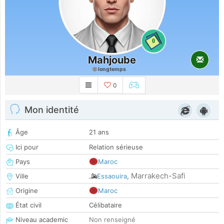
0
Mahjoube
longtemps
0
Mon identité
Âge
21 ans
Ici pour
Relation sérieuse
Pays
Maroc
Marrakech-Safi
Ville
Essaouira
,
Origine
Maroc
État civil
Célibataire
Niveau academic
Non renseigné