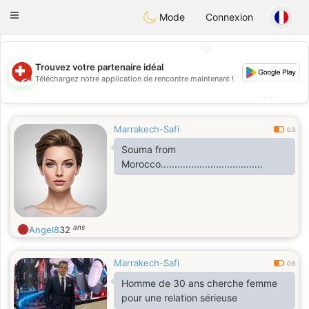
Suissi
Toggle
Mode
Connexion
navigation
💖
Trouvez votre partenaire idéal
💖
Téléchargez notre application de rencontre maintenant !
💕
💕
Marrakech-Safi
0.3
Souma from
Morocco.....................................
ans
Angel8
32
Marrakech-Safi
0.6
Homme de 30 ans cherche femme
pour une relation sérieuse