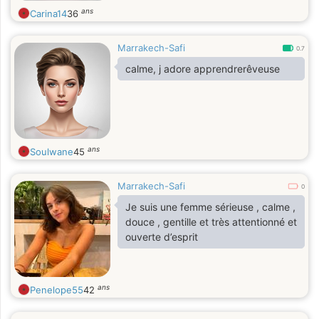
ans
Carina14
36
Marrakech-Safi
0.7
calme, j adore apprendrerêveuse
ans
Soulwane
45
Marrakech-Safi
0
Je suis une femme sérieuse , calme ,
douce , gentille et très attentionné et
ouverte d’esprit
ans
Penelope55
42