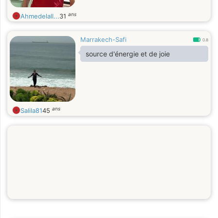
ans
Ahmedelall...
31
Marrakech-Safi
0.8
source d'énergie et de joie
ans
Salila81
45