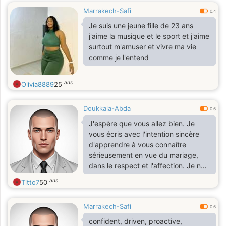
Marrakech-Safi
0.4
Je suis une jeune fille de 23 ans
j'aime la musique et le sport et j'aime
surtout m'amuser et vivre ma vie
comme je l'entend
ans
Olivia8889
25
Doukkala-Abda
0.6
J'espère que vous allez bien. Je
vous écris avec l'intention sincère
d'apprendre à vous connaître
sérieusement en vue du mariage,
dans le respect et l'affection. Je ne
recherche pas la perfection, mais
ans
Titto7
50
plutôt un partenaire sincère avec qui
nous pourrons partager les hauts et
Marrakech-Safi
les bas de la vie et construire
0.6
ensemble un foyer d'amour et de
confident, driven, proactive,