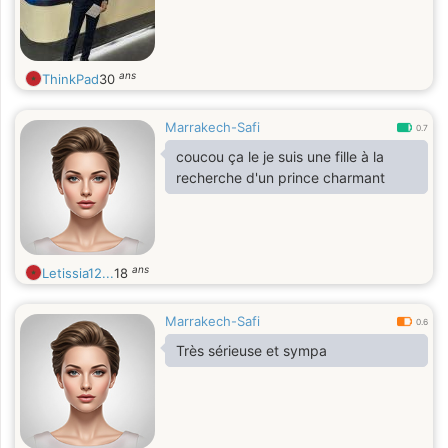
ans
ThinkPad
30
Marrakech-Safi
0.7
coucou ça le je suis une fille à la
recherche d'un prince charmant
ans
Letissia12...
18
Marrakech-Safi
0.6
Très sérieuse et sympa