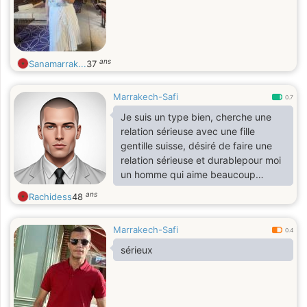
ans
Sanamarrak...
37
Marrakech-Safi
0.7
Je suis un type bien, cherche une
relation sérieuse avec une fille
gentille suisse, désiré de faire une
relation sérieuse et durablepour moi
un homme qui aime beaucoup
partage plein de chose avec l'âme
ans
Rachidess
48
soeur
Marrakech-Safi
0.4
sérieux