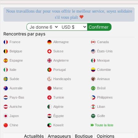
Nous travaillons dur pour vous offrir le meilleur service, soyez solidaire
s'il vous plaît
Rencontres par pays
France
Allemagne
Canada
Belgique
Suisse
États-Unis
Espagne
Angleterre
Mexique
Italie
Portugal
Colombie
Suède
Handicapés
Animaux
Australie
Maroc
Brésil
Pays-Bas
Tunisie
Philippines
Autriche
Algérie
Liban
Japon
Égypte
Golfe
Chine
Koweït
Toute la liste
Actualités
|
Arnaqueurs
|
Boutique
|
Opinions