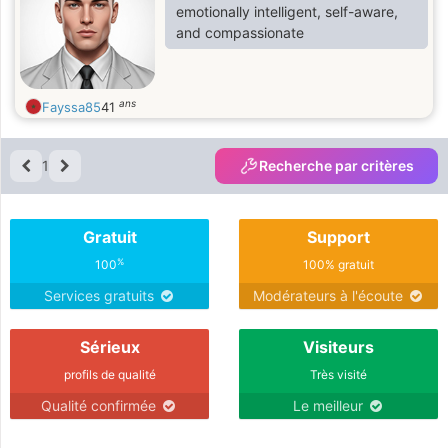
compréhension. Si vos intentions
emotionally intelligent, self-aware,
sont similaires, je serais ravie
and compassionate
d'échanger.
ans
Fayssa85
41
1
Recherche par critères
Gratuit
Support
%
100
100% gratuit
Services gratuits
Modérateurs à l'écoute
Sérieux
Visiteurs
profils de qualité
Très visité
Qualité confirmée
Le meilleur