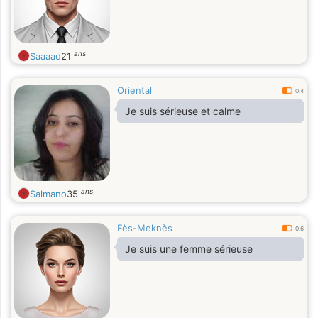
ans
Saaaad
21
Oriental
0.4
Je suis sérieuse et calme
ans
Salmano
35
Fès-Meknès
0.6
Je suis une femme sérieuse