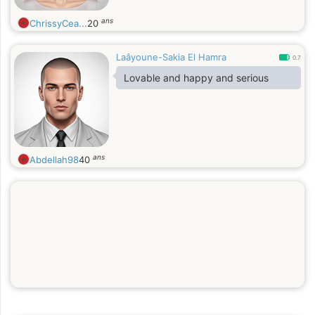
ans
ChrissyCea...
20
Laâyoune-Sakia El Hamra
0.7
Lovable and happy and serious
ans
Abdellah98
40