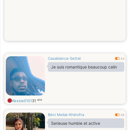
Casablanca-Settat
0.3
Je suis romantique beaucoup calin
ans
Kessie0101
31
Béni Mellal-Khénifra
0.6
Serieuse humble et active