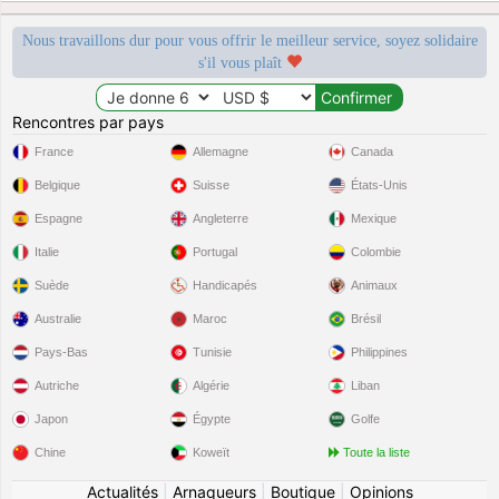
Nous travaillons dur pour vous offrir le meilleur service, soyez solidaire
s'il vous plaît
Rencontres par pays
France
Allemagne
Canada
Belgique
Suisse
États-Unis
Espagne
Angleterre
Mexique
Italie
Portugal
Colombie
Suède
Handicapés
Animaux
Australie
Maroc
Brésil
Pays-Bas
Tunisie
Philippines
Autriche
Algérie
Liban
Japon
Égypte
Golfe
Chine
Koweït
Toute la liste
Actualités
|
Arnaqueurs
|
Boutique
|
Opinions