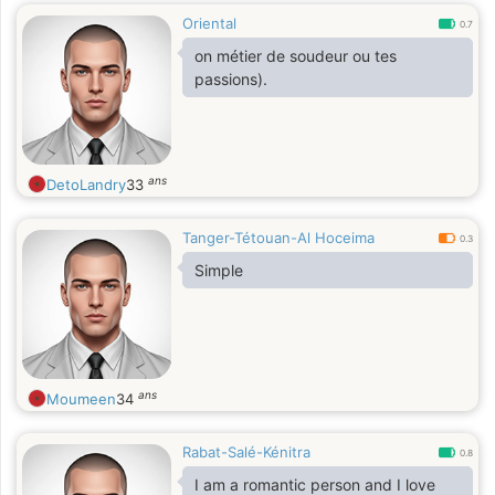
Oriental
0.7
on métier de soudeur ou tes
passions).
ans
DetoLandry
33
Tanger-Tétouan-Al Hoceima
0.3
Simple
ans
Moumeen
34
Rabat-Salé-Kénitra
0.8
I am a romantic person and I love