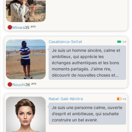
ans
Minara
35
Casablanca-Settat
0.9
Je suis un homme sincère, calme et
ambitieux, qui apprécie les
échanges authentiques et les bons
moments partagés. J'aime rire,
découvrir de nouvelles choses et
profiter des petits plaisirs de la vie.
ans
Nouchi
36
Je recherche une femme avec qui
construire une belle complicité,
Rabat-Salé-Kénitra
basée sur le respect, la confiance et
0.6
la bonne humeur. Si tu aimes les
Je suis une personne calme, ouverte
conversations qui ont du sens et que
d’esprit et ambitieuse, qui souhaite
tu crois encore aux belles
construire un bel avenir.
rencontres, faisons connaissance.