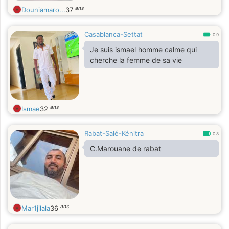
ans
Douniamaro...
37
Casablanca-Settat
0.9
Je suis ismael homme calme qui
cherche la femme de sa vie
ans
Ismae
32
Rabat-Salé-Kénitra
0.8
C.Marouane de rabat
ans
Mar1jilala
36