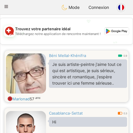
Suissi
Toggle
Mode
Connexion
navigation
💖
Trouvez votre partenaire idéal
💖
Téléchargez notre application de rencontre maintenant !
💕
💕
Béni Mellal-Khénifra
0.9
Je suis artiste-peintre j'aime tout ce
qui est artistique, je suis sérieux,
sincère et romantique, j'espère
trouver ici une femme sérieuse..
ans
Marlonad
57
Casablanca-Settat
0.3
Hi