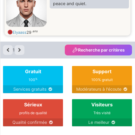
peace and quiet.
ans
Elyaass
29
1
Recherche par critères
Gratuit
Support
%
100
100% gratuit
Services gratuits
Modérateurs à l'écoute
Sérieux
Visiteurs
profils de qualité
Très visité
Qualité confirmée
Le meilleur