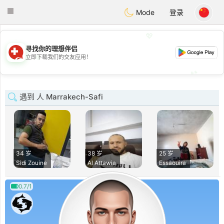
Suissi
Toggle
Mode
登录
navigation
💖
寻找你的理想伴侣
💖
立即下载我们的交友应用！
💕
💕
遇到 人 Marrakech-Safi
34 岁
38 岁
25 岁
Sidi Zouine
Al Attawia
Essaouira
0.7/1