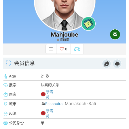
0
Mahjoube
長時間
0
会员信息
Age
21 岁
搜索
认真的关系
摩洛
国家
哥
Marrakech-Safi
城市
Essaouira
,
摩洛
起源
哥
公民身份
单