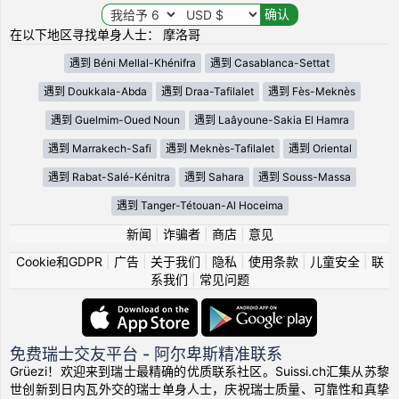
在以下地区寻找单身人士： 摩洛哥
遇到 Béni Mellal-Khénifra
遇到 Casablanca-Settat
遇到 Doukkala-Abda
遇到 Draa-Tafilalet
遇到 Fès-Meknès
遇到 Guelmim-Oued Noun
遇到 Laâyoune-Sakia El Hamra
遇到 Marrakech-Safi
遇到 Meknès-Tafilalet
遇到 Oriental
遇到 Rabat-Salé-Kénitra
遇到 Sahara
遇到 Souss-Massa
遇到 Tanger-Tétouan-Al Hoceima
新闻
|
诈骗者
|
商店
|
意见
Cookie和GDPR
|
广告
|
关于我们
|
隐私
|
使用条款
|
儿童安全
|
联
系我们
|
常见问题
免费瑞士交友平台 - 阿尔卑斯精准联系
Grüezi！欢迎来到瑞士最精确的优质联系社区。Suissi.ch汇集从苏黎
世创新到日内瓦外交的瑞士单身人士，庆祝瑞士质量、可靠性和真挚