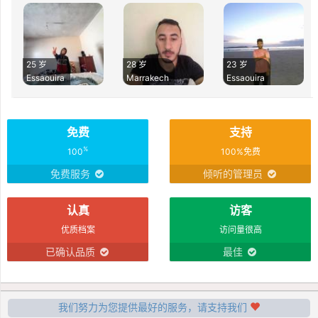
25 岁
28 岁
23 岁
Essaouira
Marrakech
Essaouira
免费
支持
%
100
100%免费
免费服务
倾听的管理员
认真
访客
优质档案
访问量很高
已确认品质
最佳
我们努力为您提供最好的服务，请支持我们