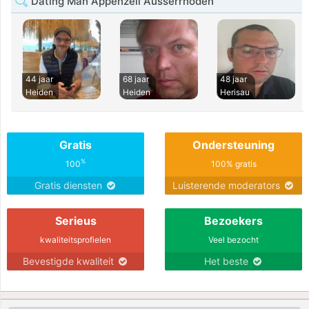
Dating Man Appenzell Ausserrhoden
44 jaar
68 jaar
48 jaar
Heiden
Heiden
Herisau
Gratis
Ondersteuning
%
100
100% gratis
Gratis diensten
Luisterende moderators
Serieus
Bezoekers
kwaliteitsprofielen
Veel bezocht
Bevestigde kwaliteit
Het beste