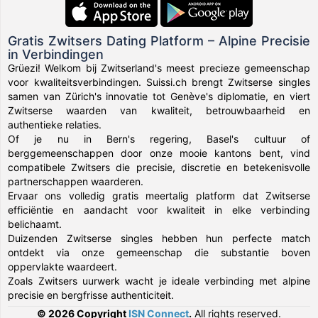
Gratis Zwitsers Dating Platform – Alpine Precisie
in Verbindingen
Grüezi! Welkom bij Zwitserland's meest precieze gemeenschap
voor kwaliteitsverbindingen. Suissi.ch brengt Zwitserse singles
samen van Zürich's innovatie tot Genève's diplomatie, en viert
Zwitserse waarden van kwaliteit, betrouwbaarheid en
authentieke relaties.
Of je nu in Bern's regering, Basel's cultuur of
berggemeenschappen door onze mooie kantons bent, vind
compatibele Zwitsers die precisie, discretie en betekenisvolle
partnerschappen waarderen.
Ervaar ons volledig gratis meertalig platform dat Zwitserse
efficiëntie en aandacht voor kwaliteit in elke verbinding
belichaamt.
Duizenden Zwitserse singles hebben hun perfecte match
ontdekt via onze gemeenschap die substantie boven
oppervlakte waardeert.
Zoals Zwitsers uurwerk wacht je ideale verbinding met alpine
precisie en bergfrisse authenticiteit.
© 2026 Copyright
ISN Connect
.
All rights reserved.