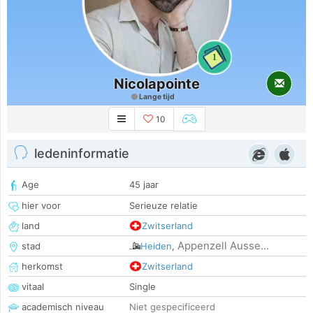
1
Nicolapointe
Lange tijd
10
ledeninformatie
Age
45 jaar
hier voor
Serieuze relatie
land
Zwitserland
Appenzell Ausse...
stad
Heiden
,
herkomst
Zwitserland
vitaal
Single
academisch niveau
Niet gespecificeerd