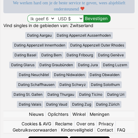
We werken hard om je de beste service te geven, wees alsjeblieft
ondersteunend
Vind singles in de gebieden van: Zwitserland
Dating Aargau
Dating Appenzell Ausserrhoden
Dating Appenzell Innerrhoden
Dating Appenzell Outer Rhodes
Dating Basel
Dating Bern
Dating Fribourg
Dating Genève
Dating Glarus
Dating Graubünden
Dating Jura
Dating Luzern
Dating Neuchâtel
Dating Nidwalden
Dating Obwalden
Dating Schaffhausen
Dating Schwyz
Dating Solothurn
Dating St. Gallen
Dating Thurgau
Dating Ticino
Dating Uri
Dating Valais
Dating Vaud
Dating Zug
Dating Zürich
Nieuws
|
Oplichters
|
Winkel
|
Meningen
Cookies & AVG
|
Reclame
|
Over ons
|
Privacy
|
Gebruiksvoorwaarden
|
Kinderveiligheid
|
Contact
|
FAQ