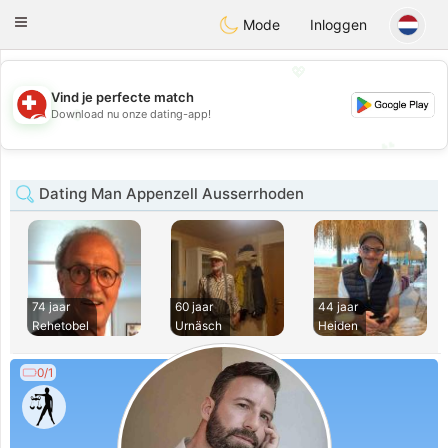
Suissi
Toggle
Mode
Inloggen
navigation
💖
Vind je perfecte match
💖
Download nu onze dating-app!
💕
💕
Dating Man Appenzell Ausserrhoden
74 jaar
60 jaar
44 jaar
Rehetobel
Urnäsch
Heiden
0/1