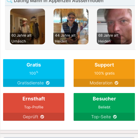
Dating Mann in Appenzell Ausserrhoden
60 Jahre alt
44 Jahre alt
68 Jahre alt
Urnäsch
Heiden
Heiden
Gratis
Support
%
100
100% gratis
Gratisdienste
Moderation
Ernsthaft
Besucher
Top-Profile
Beliebt
Geprüft
Top-Seite