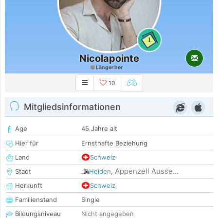
1
Nicolapointe
Länger her
10
Mitgliedsinformationen
Age
45 Jahre alt
Hier für
Ernsthafte Beziehung
Land
Schweiz
Appenzell Ausse...
Stadt
Heiden
,
Herkunft
Schweiz
Familienstand
Single
Bildungsniveau
Nicht angegeben