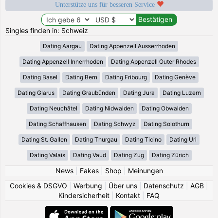
Unterstütze uns für besseren Service
Singles finden in: Schweiz
Dating Aargau
Dating Appenzell Ausserrhoden
Dating Appenzell Innerrhoden
Dating Appenzell Outer Rhodes
Dating Basel
Dating Bern
Dating Fribourg
Dating Genève
Dating Glarus
Dating Graubünden
Dating Jura
Dating Luzern
Dating Neuchâtel
Dating Nidwalden
Dating Obwalden
Dating Schaffhausen
Dating Schwyz
Dating Solothurn
Dating St. Gallen
Dating Thurgau
Dating Ticino
Dating Uri
Dating Valais
Dating Vaud
Dating Zug
Dating Zürich
News
|
Fakes
|
Shop
|
Meinungen
Cookies & DSGVO
|
Werbung
|
Über uns
|
Datenschutz
|
AGB
|
Kindersicherheit
|
Kontakt
|
FAQ