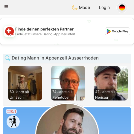
Suissi
Toggle
Mode
Login
navigation
💖
Finde deinen perfekten Partner
💖
Lade jetzt unsere Dating-App herunter!
💕
💕
Dating Mann in Appenzell Ausserrhoden
60 Jahre alt
74 Jahre alt
47 Jahre alt
Urnäsch
Rehetobel
Herisau
0/1