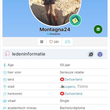
5
Montagna24
Gisteren
381
ledeninformatie
Age
59 jaar
hier voor
Serieuze relatie
land
Zwitserland
Ticino
stad
Lugano
,
herkomst
Zwitserland
vitaal
Single
academisch niveau
Bachelordiploma