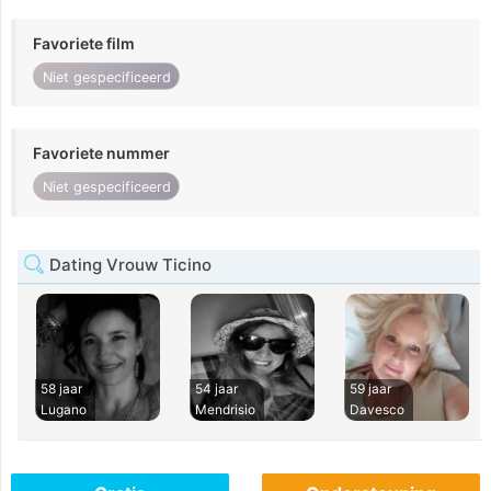
Favoriete film
Niet gespecificeerd
Favoriete nummer
Niet gespecificeerd
Dating Vrouw Ticino
58 jaar
54 jaar
59 jaar
Lugano
Mendrisio
Davesco