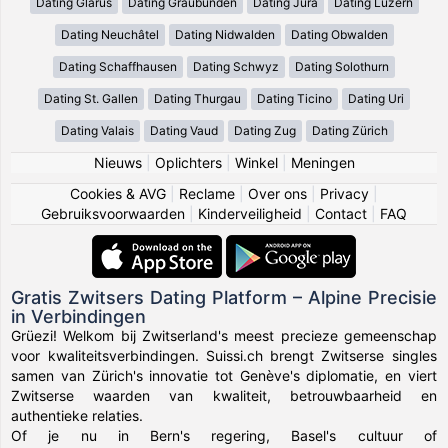
Dating Glarus
Dating Graubünden
Dating Jura
Dating Luzern
Dating Neuchâtel
Dating Nidwalden
Dating Obwalden
Dating Schaffhausen
Dating Schwyz
Dating Solothurn
Dating St. Gallen
Dating Thurgau
Dating Ticino
Dating Uri
Dating Valais
Dating Vaud
Dating Zug
Dating Zürich
Nieuws
|
Oplichters
|
Winkel
|
Meningen
Cookies & AVG
|
Reclame
|
Over ons
|
Privacy
|
Gebruiksvoorwaarden
|
Kinderveiligheid
|
Contact
|
FAQ
Gratis Zwitsers Dating Platform – Alpine Precisie
in Verbindingen
Grüezi! Welkom bij Zwitserland's meest precieze gemeenschap
voor kwaliteitsverbindingen. Suissi.ch brengt Zwitserse singles
samen van Zürich's innovatie tot Genève's diplomatie, en viert
Zwitserse waarden van kwaliteit, betrouwbaarheid en
authentieke relaties.
Of je nu in Bern's regering, Basel's cultuur of