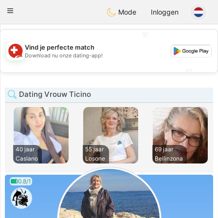
Suissi
Toggle
Mode
Inloggen
navigation
💖
Vind je perfecte match
💖
Download nu onze dating-app!
💕
💕
Dating Vrouw Ticino
40 jaar
55 jaar
69 jaar
Caslano
Losone
Bellinzona
0.8/1