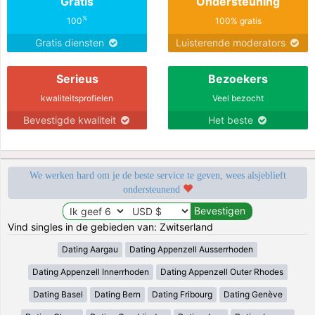
Gratis
Ondersteuning
%
100
100% gratis
Gratis diensten
Luisterende moderators
Serieus
Bezoekers
kwaliteitsprofielen
Veel bezocht
Bevestigde kwaliteit
Het beste
We werken hard om je de beste service te geven, wees alsjeblieft
ondersteunend
Vind singles in de gebieden van: Zwitserland
Dating Aargau
Dating Appenzell Ausserrhoden
Dating Appenzell Innerrhoden
Dating Appenzell Outer Rhodes
Dating Basel
Dating Bern
Dating Fribourg
Dating Genève