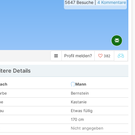
5647 Besuche |
4 Kommentare
Profil melden?
382
tere Details
nach
Mann
arbe
Bernstein
be
Kastanie
au
Etwas füllig
170 cm
t
Nicht angegeben