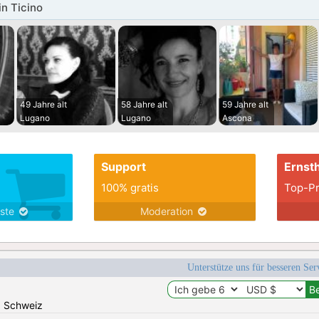
in Ticino
49 Jahre alt
58 Jahre alt
59 Jahre alt
Lugano
Lugano
Ascona
Support
Ernsth
100% gratis
Top-Pr
nste
Moderation
Unterstütze uns für besseren Se
n: Schweiz