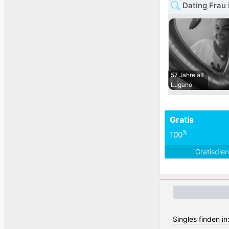
Dating Frau 
57 Jahre alt
Lugano
Gratis
%
100
Gratisdie
Singles finden i