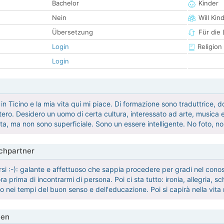
Bachelor
Kinder
Nein
Will Kin
Übersetzung
Für die
Login
Religion
Login
 in Ticino e la mia vita qui mi piace. Di formazione sono traduttrice, 
’estero. Desidero un uomo di certa cultura, interessato ad arte, music
ta, ma non sono superficiale. Sono un essere intelligente. No foto, n
hpartner
rsi :-): galante e affettuoso che sappia procedere per gradi nel cono
 prima di incontrarmi di persona. Poi ci sta tutto: ironia, allegria, s
to nei tempi del buon senso e dell'educazione. Poi si capirà nella vita r
ien