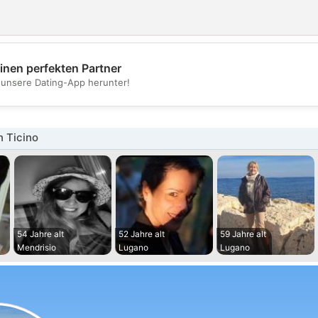
inen perfekten Partner
💖
t unsere Dating-App herunter!
💕
n Ticino
54 Jahre alt
52 Jahre alt
59 Jahre alt
Mendrisio
Lugano
Lugano