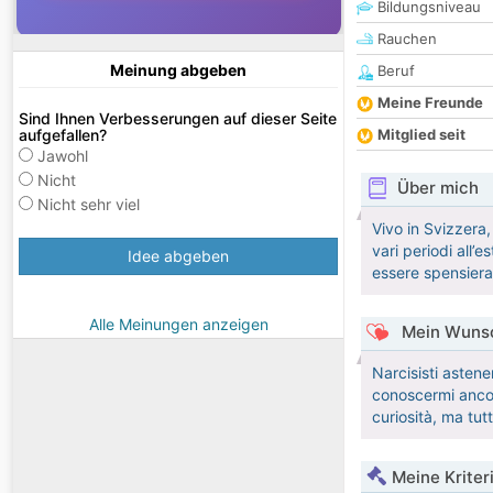
Bildungsniveau
Rauchen
Meinung abgeben
Beruf
Meine Freunde
Sind Ihnen Verbesserungen auf dieser Seite
aufgefallen?
Mitglied seit
Jawohl
Nicht
Über mich
Nicht sehr viel
Vivo in Svizzera,
vari periodi all
Idee abgeben
essere spensiera
Alle Meinungen anzeigen
Mein Wunsc
Narcisisti astene
conoscermi ancora
curiosità, ma tut
Meine Kriter