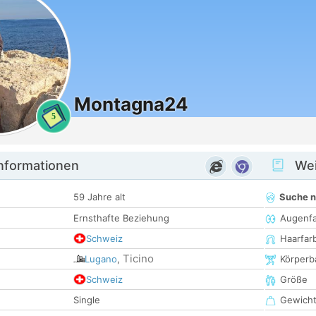
Montagna24
5
informationen
Wei
59 Jahre alt
Suche 
Ernsthafte Beziehung
Augenf
Schweiz
Haarfar
Ticino
Lugano
,
Körperb
Schweiz
Größe
Single
Gewich