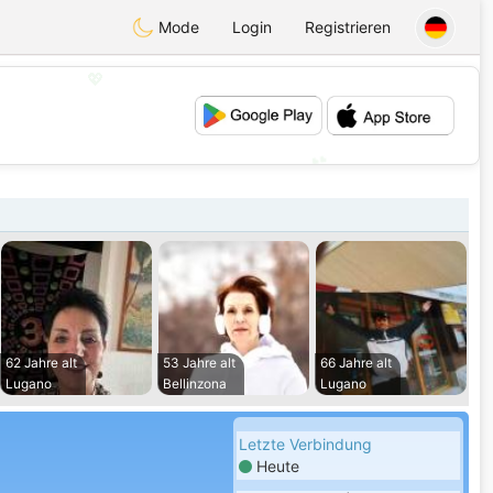
Mode
Login
Registrieren
💖
💕
62 Jahre alt
53 Jahre alt
66 Jahre alt
Lugano
Bellinzona
Lugano
Letzte Verbindung
Heute