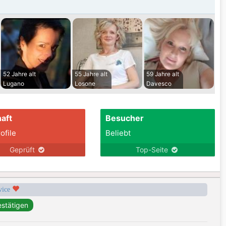
52 Jahre alt
55 Jahre alt
59 Jahre alt
Lugano
Losone
Davesco
aft
Besucher
ofile
Beliebt
Geprüft
Top-Seite
rvice