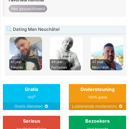
Niet gespecificeerd
Dating Man Neuchâtel
41 jaar
49 jaar
42 jaar
Fleurier
Fontaines
Neuchâtel
Gratis
Ondersteuning
%
100
100% gratis
Gratis diensten
Luisterende moderators
Serieus
Bezoekers
kwaliteitsprofielen
Veel bezocht