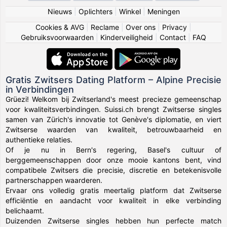
Nieuws
|
Oplichters
|
Winkel
|
Meningen
Cookies & AVG
|
Reclame
|
Over ons
|
Privacy
|
Gebruiksvoorwaarden
|
Kinderveiligheid
|
Contact
|
FAQ
Gratis Zwitsers Dating Platform – Alpine Precisie
in Verbindingen
Grüezi! Welkom bij Zwitserland's meest precieze gemeenschap
voor kwaliteitsverbindingen. Suissi.ch brengt Zwitserse singles
samen van Zürich's innovatie tot Genève's diplomatie, en viert
Zwitserse waarden van kwaliteit, betrouwbaarheid en
authentieke relaties.
Of je nu in Bern's regering, Basel's cultuur of
berggemeenschappen door onze mooie kantons bent, vind
compatibele Zwitsers die precisie, discretie en betekenisvolle
partnerschappen waarderen.
Ervaar ons volledig gratis meertalig platform dat Zwitserse
efficiëntie en aandacht voor kwaliteit in elke verbinding
belichaamt.
Duizenden Zwitserse singles hebben hun perfecte match