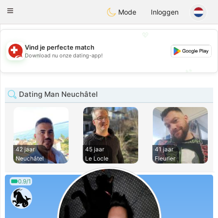
Suissi
Toggle
Mode
Inloggen
navigation
💖
Vind je perfecte match
💖
Download nu onze dating-app!
💕
💕
Dating Man Neuchâtel
42 jaar
45 jaar
41 jaar
Neuchâtel
Le Locle
Fleurier
0.9/1