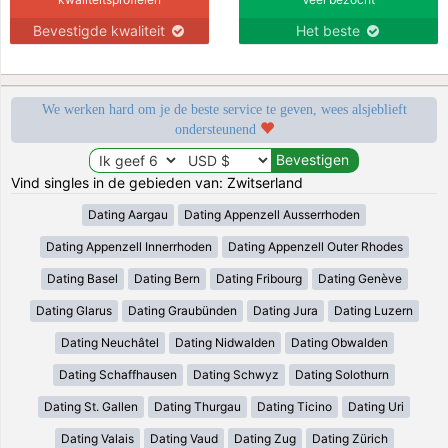
Bevestigde kwaliteit
Het beste
We werken hard om je de beste service te geven, wees alsjeblieft
ondersteunend
Vind singles in de gebieden van: Zwitserland
Dating Aargau
Dating Appenzell Ausserrhoden
Dating Appenzell Innerrhoden
Dating Appenzell Outer Rhodes
Dating Basel
Dating Bern
Dating Fribourg
Dating Genève
Dating Glarus
Dating Graubünden
Dating Jura
Dating Luzern
Dating Neuchâtel
Dating Nidwalden
Dating Obwalden
Dating Schaffhausen
Dating Schwyz
Dating Solothurn
Dating St. Gallen
Dating Thurgau
Dating Ticino
Dating Uri
Dating Valais
Dating Vaud
Dating Zug
Dating Zürich