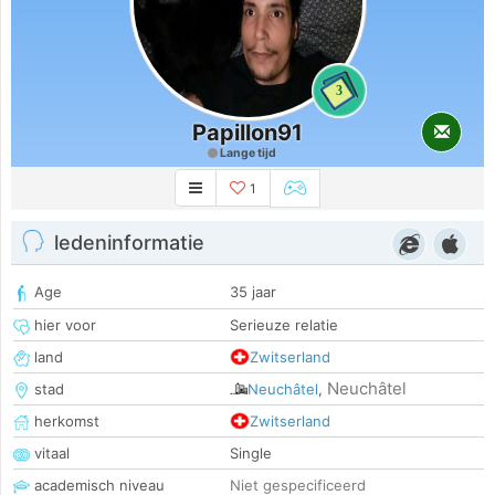
3
Papillon91
Lange tijd
1
ledeninformatie
Age
35 jaar
hier voor
Serieuze relatie
land
Zwitserland
Neuchâtel
stad
Neuchâtel
,
herkomst
Zwitserland
vitaal
Single
academisch niveau
Niet gespecificeerd