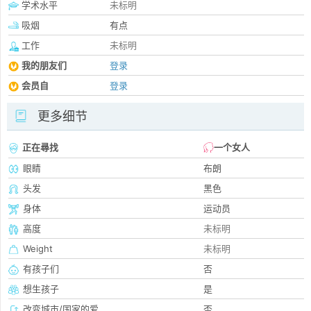
学术水平
未标明
吸烟
有点
工作
未标明
我的朋友们
登录
会员自
登录
更多细节
正在尋找
一个女人
眼睛
布朗
头发
黑色
身体
运动员
高度
未标明
Weight
未标明
有孩子们
否
想生孩子
是
改变城市/国家的爱
否