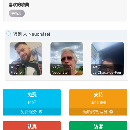
喜欢的歌曲
未标明
遇到 人 Neuchâtel
41 岁
63 岁
48 岁
Fleurier
Neuchâtel
La Chaux-de-Fon
免费
支持
%
100
100%免费
免费服务
倾听的管理员
认真
访客