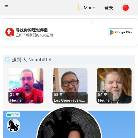
Suissi
Toggle
Mode
登录
navigation
💖
寻找你的理想伴侣
💖
立即下载我们的交友应用！
💕
💕
遇到 人 Neuchâtel
35 岁
58 岁
54 岁
Fleurier
Les Geneveys-sur-C
Fleurier
0.9/1