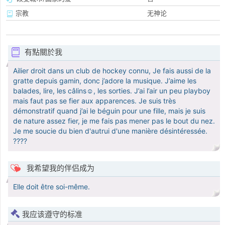
宗教
无神论
有點關於我
Ailier droit dans un club de hockey connu, Je fais aussi de la
gratte depuis gamin, donc j’adore la musique. J’aime les
balades, lire, les câlins☺️, les sorties. J’ai l’air un peu playboy
mais faut pas se fier aux apparences. Je suis très
démonstratif quand j’ai le béguin pour une fille, mais je suis
de nature assez fier, je me fais pas mener pas le bout du nez.
Je me soucie du bien d'autrui d'une manière désintéressée.
????
我希望我的伴侣成为
Elle doit être soi-même.
我应该遵守的标准