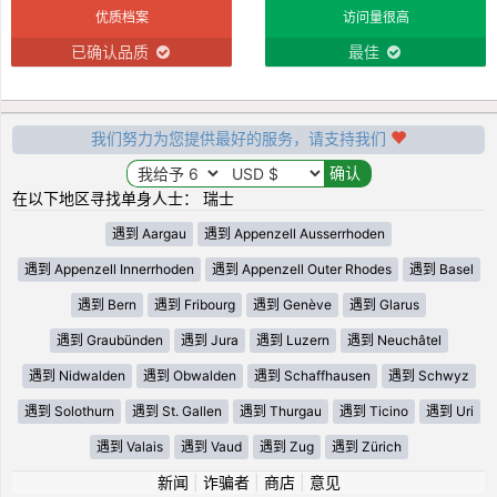
优质档案
访问量很高
已确认品质
最佳
我们努力为您提供最好的服务，请支持我们
在以下地区寻找单身人士： 瑞士
遇到 Aargau
遇到 Appenzell Ausserrhoden
遇到 Appenzell Innerrhoden
遇到 Appenzell Outer Rhodes
遇到 Basel
遇到 Bern
遇到 Fribourg
遇到 Genève
遇到 Glarus
遇到 Graubünden
遇到 Jura
遇到 Luzern
遇到 Neuchâtel
遇到 Nidwalden
遇到 Obwalden
遇到 Schaffhausen
遇到 Schwyz
遇到 Solothurn
遇到 St. Gallen
遇到 Thurgau
遇到 Ticino
遇到 Uri
遇到 Valais
遇到 Vaud
遇到 Zug
遇到 Zürich
新闻
|
诈骗者
|
商店
|
意见