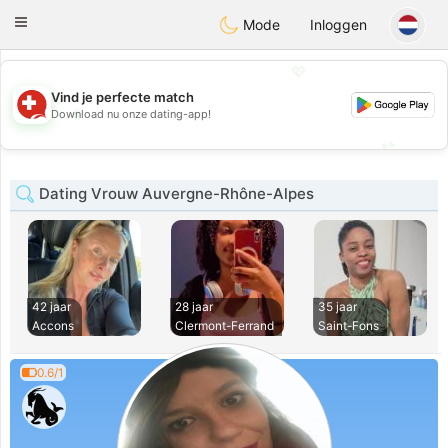
Suissi
Toggle
Mode
Inloggen
navigation
💖
Vind je perfecte match
💖
Download nu onze dating-app!
💕
💕
Dating Vrouw Auvergne-Rhône-Alpes
42 jaar
28 jaar
35 jaar
Accons
Clermont-Ferrand
Saint-Fons
0.6/1