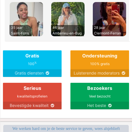
35 jaar
46 jaar
28 jaar
Saint-Fons
Ambérieu-en-Bug
Clermont-Ferran
Gratis
Ondersteuning
%
100
100% gratis
Gratis diensten
Luisterende moderators
Serieus
Bezoekers
kwaliteitsprofielen
Veel bezocht
Bevestigde kwaliteit
Het beste
We werken hard om je de beste service te geven, wees alsjeblieft