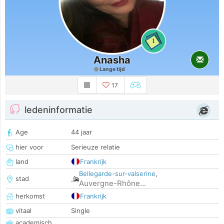
1
Anasha
Lange tijd
17
ledeninformatie
Age
44 jaar
hier voor
Serieuze relatie
land
Frankrijk
Bellegarde-sur-valserine
,
stad
Auvergne-Rhône...
herkomst
Frankrijk
vitaal
Single
academisch