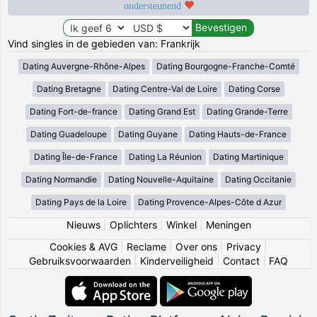
ondersteunend
Vind singles in de gebieden van: Frankrijk
Dating Auvergne-Rhône-Alpes
Dating Bourgogne-Franche-Comté
Dating Bretagne
Dating Centre-Val de Loire
Dating Corse
Dating Fort-de-france
Dating Grand Est
Dating Grande-Terre
Dating Guadeloupe
Dating Guyane
Dating Hauts-de-France
Dating Île-de-France
Dating La Réunion
Dating Martinique
Dating Normandie
Dating Nouvelle-Aquitaine
Dating Occitanie
Dating Pays de la Loire
Dating Provence-Alpes-Côte d Azur
Nieuws
|
Oplichters
|
Winkel
|
Meningen
Cookies & AVG
|
Reclame
|
Over ons
|
Privacy
|
Gebruiksvoorwaarden
|
Kinderveiligheid
|
Contact
|
FAQ