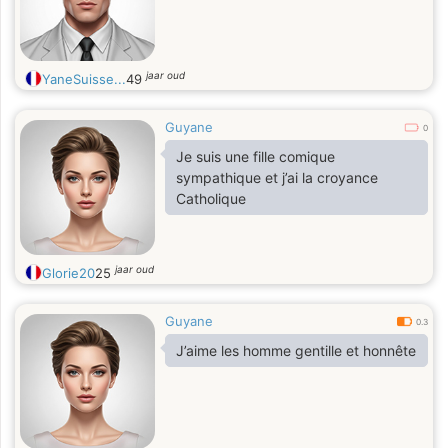
jaar oud
YaneSuisse...
49
Guyane
0
Je suis une fille comique
sympathique et j’ai la croyance
Catholique
jaar oud
Glorie20
25
Guyane
0.3
J’aime les homme gentille et honnête