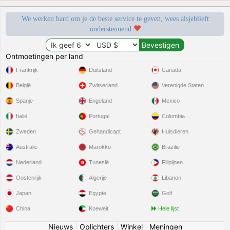
We werken hard om je de beste service te geven, wees alsjeblieft
ondersteunend
Ontmoetingen per land
Frankrijk
Duitsland
Canada
België
Zwitserland
Verenigde Staten
Spanje
Engeland
Mexico
Italië
Portugal
Colombia
Zweden
Gehandicapt
Huisdieren
Australië
Marokko
Brazilië
Nederland
Tunesië
Filipijnen
Oostenrijk
Algerije
Libanon
Japan
Egypte
Golf
China
Koeweit
Hele lijst
Nieuws
|
Oplichters
|
Winkel
|
Meningen