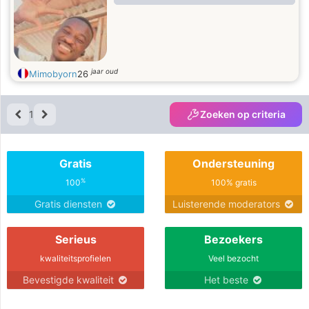
jaar oud
Mimobyorn
26
1
Zoeken op criteria
Gratis
Ondersteuning
%
100
100% gratis
Gratis diensten
Luisterende moderators
Serieus
Bezoekers
kwaliteitsprofielen
Veel bezocht
Bevestigde kwaliteit
Het beste