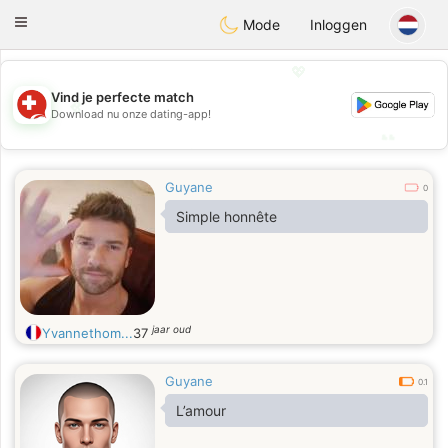
Suissi
Toggle
Mode
Inloggen
navigation
💖
Vind je perfecte match
💖
Download nu onze dating-app!
💕
💕
Guyane
0
Simple honnête
jaar oud
Yvannethom...
37
Guyane
0.1
L’amour