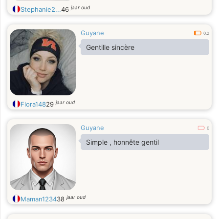
jaar oud
Stephanie2...
46
Guyane
0.2
Gentille sincère
jaar oud
Flora148
29
Guyane
0
Simple , honnête gentil
jaar oud
Maman1234
38