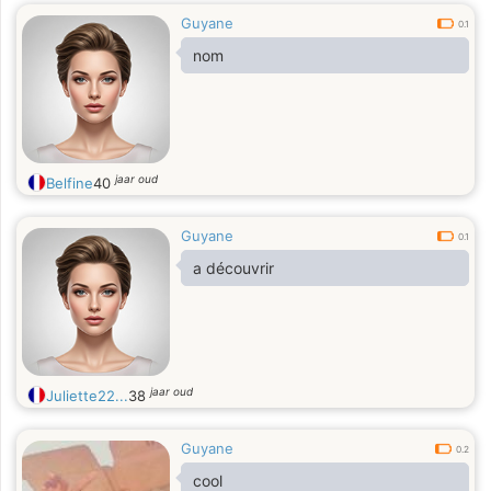
Guyane
0.1
nom
jaar oud
Belfine
40
Guyane
0.1
a découvrir
jaar oud
Juliette22...
38
Guyane
0.2
cool