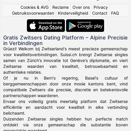
Cookies & AVG
|
Reclame
|
Over ons
|
Privacy
|
Gebruiksvoorwaarden
|
Kinderveiligheid
|
Contact
|
FAQ
Gratis Zwitsers Dating Platform – Alpine Precisie
in Verbindingen
Grüezi! Welkom bij Zwitserland's meest precieze gemeenschap
voor kwaliteitsverbindingen. Suissi.ch brengt Zwitserse singles
samen van Zürich's innovatie tot Genève's diplomatie, en viert
Zwitserse waarden van kwaliteit, betrouwbaarheid en
authentieke relaties.
Of je nu in Bern's regering, Basel's cultuur of
berggemeenschappen door onze mooie kantons bent, vind
compatibele Zwitsers die precisie, discretie en betekenisvolle
partnerschappen waarderen.
Ervaar ons volledig gratis meertalig platform dat Zwitserse
efficiëntie en aandacht voor kwaliteit in elke verbinding
belichaamt.
Duizenden Zwitserse singles hebben hun perfecte match
ontdekt via onze gemeenschap die substantie boven
oppervlakte waardeert.