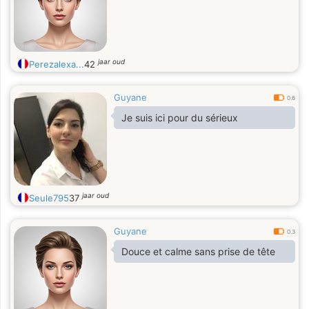
jaar oud
Perezalexa...
42
Guyane
0.6
Je suis ici pour du sérieux
jaar oud
Seule795
37
Guyane
0.3
Douce et calme sans prise de tête