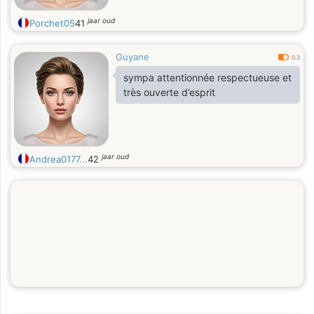
jaar oud
Porchet05
41
Guyane
0.3
sympa attentionnée respectueuse et
très ouverte d’esprit
jaar oud
Andrea0177...
42