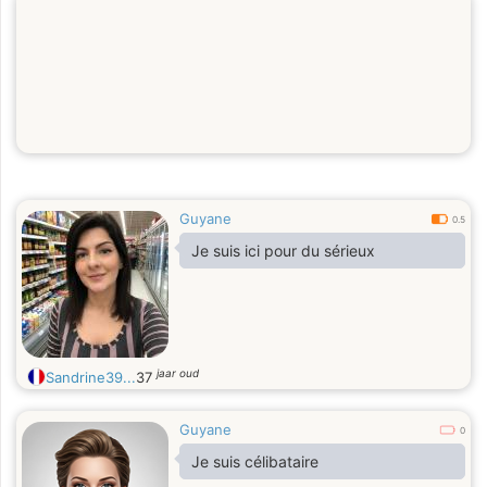
Guyane
0.5
Je suis ici pour du sérieux
jaar oud
Sandrine39...
37
Guyane
0
Je suis célibataire