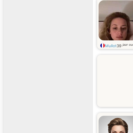
jaar ou
Mullot
39