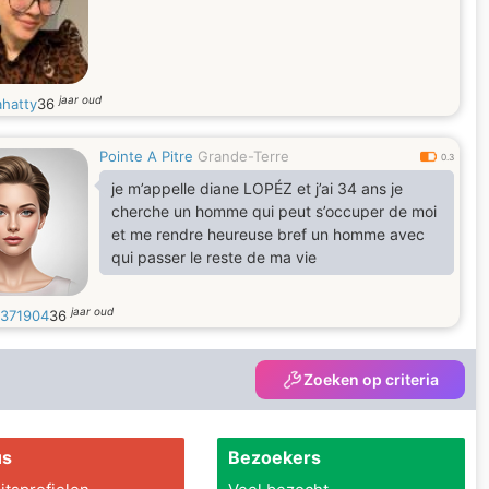
jaar oud
ahatty
36
Pointe A Pitre
Grande-Terre
0.3
je m’appelle diane LOPÉZ et j’ai 34 ans je
cherche un homme qui peut s’occuper de moi
et me rendre heureuse bref un homme avec
qui passer le reste de ma vie
jaar oud
371904
36
Zoeken op criteria
us
Bezoekers