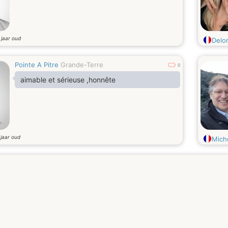
jaar oud
4
Delo
Pointe A Pitre
Grande-Terre
0
aimable et sérieuse ,honnête
jaar oud
6
Mich