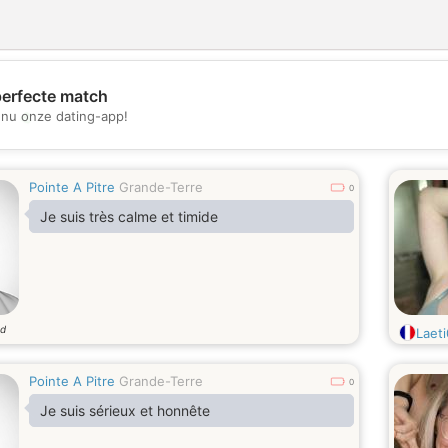
perfecte match
💖
nu onze dating-app!
💕
Pointe A Pitre
Grande-Terre
0
Je suis très calme et timide
ud
Laet
Pointe A Pitre
Grande-Terre
0
Je suis sérieux et honnête