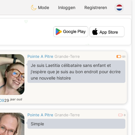
Mode
Inloggen
Registreren
💖
💕
Pointe A Pitre
Grande-Terre
0.1
Je suis Laetitia célibataire sans enfant et
j'espère que je suis au bon endroit pour écrire
une nouvelle histoire
jaar oud
i09
29
Pointe A Pitre
Grande-Terre
0
Simple