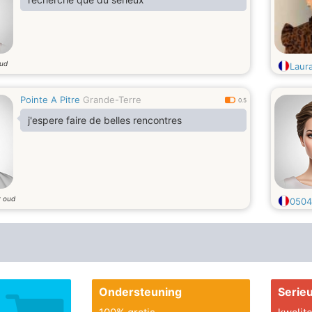
oud
Laur
Pointe A Pitre
Grande-Terre
0.5
j'espere faire de belles rencontres
r oud
0504
Ondersteuning
Serie