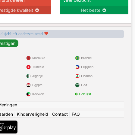
itsprofielen
Veel bezocht
estigde kwaliteit
Het beste
 alsjeblieft ondersteunend
Marokko
Brazilië
Tunesië
Filipijnen
Algerije
Libanon
Egypte
Golf
Koeweit
Hele lijst
Meningen
aarden
|
Kinderveiligheid
|
Contact
|
FAQ