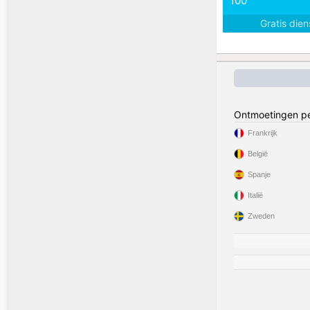
100
Gratis die
Ontmoetingen pe
Frankrijk
België
Spanje
Italië
Zweden