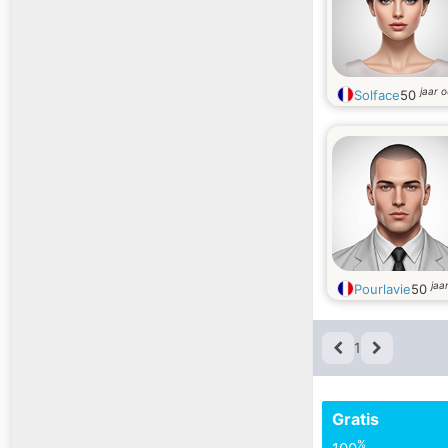
jaar 
Solface
50
jaa
Pourlavie
50
1
Gratis
%