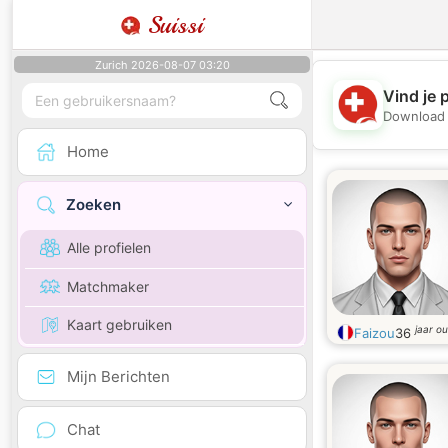
Suissi
Zurich 2026-08-07 03:20
Vind je 
Download 
Home
Zoeken
Alle profielen
Matchmaker
Kaart gebruiken
jaar o
Faizou
36
Mijn Berichten
Chat