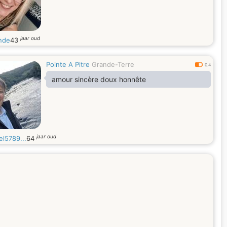
jaar oud
nde
43
Pointe A Pitre
Grande-Terre
0.4
amour sincère doux honnête
jaar oud
el5789...
64