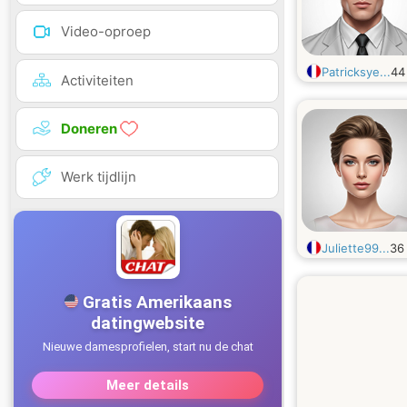
Video-oproep
Patricksye...
4
Activiteiten
Doneren
Werk tijdlijn
Juliette99...
3