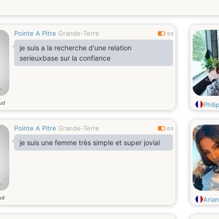
Pointe A Pitre
Grande-Terre
0.3
je suis a la recherche d'une relation
serieuxbase sur la confiance
oud
Phil
Pointe A Pitre
Grande-Terre
0.3
je suis une femme très simple et super jovial
ud
Aria