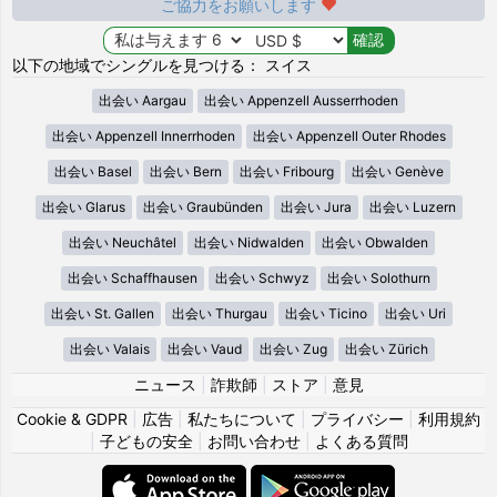
ご協力をお願いします
以下の地域でシングルを見つける： スイス
出会い Aargau
出会い Appenzell Ausserrhoden
出会い Appenzell Innerrhoden
出会い Appenzell Outer Rhodes
出会い Basel
出会い Bern
出会い Fribourg
出会い Genève
出会い Glarus
出会い Graubünden
出会い Jura
出会い Luzern
出会い Neuchâtel
出会い Nidwalden
出会い Obwalden
出会い Schaffhausen
出会い Schwyz
出会い Solothurn
出会い St. Gallen
出会い Thurgau
出会い Ticino
出会い Uri
出会い Valais
出会い Vaud
出会い Zug
出会い Zürich
ニュース
|
詐欺師
|
ストア
|
意見
Cookie & GDPR
|
広告
|
私たちについて
|
プライバシー
|
利用規約
|
子どもの安全
|
お問い合わせ
|
よくある質問