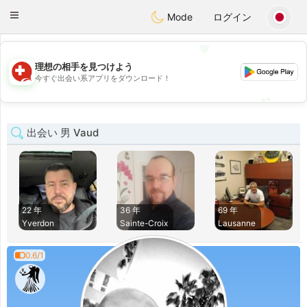
Suissi
Toggle
Mode
ログイン
navigation
💖
理想の相手を見つけよう
💖
今すぐ出会い系アプリをダウンロード！
💕
💕
出会い 男 Vaud
22 年
36 年
69 年
Yverdon
Sainte-Croix
Lausanne
0.6/1