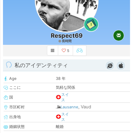
1
Respect69
長時間
5
私のアイデンティティ
Age
38 年
ここに
気軽な関係
スイ
国
ス
Vaud
市区町村
Lausanne
,
スイ
出身地
ス
婚姻状態
離婚