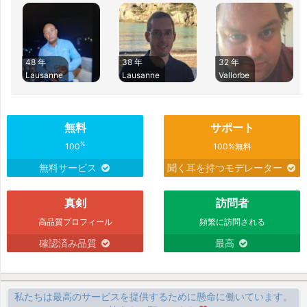
48 年
38 年
32 年
Lausanne
Lausanne
Vallorbe
無料
サポート
%
100
100%無料
無料サービス
聞く耳を持つモデレーター
真剣
訪問者
高品質プロフィール
頻繁に訪問される
確認済み品質
最高
私たちは最高のサービスを提供するために懸命に働いています。