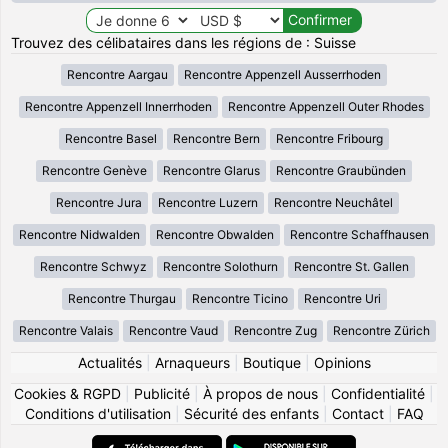
Trouvez des célibataires dans les régions de : Suisse
Rencontre Aargau
Rencontre Appenzell Ausserrhoden
Rencontre Appenzell Innerrhoden
Rencontre Appenzell Outer Rhodes
Rencontre Basel
Rencontre Bern
Rencontre Fribourg
Rencontre Genève
Rencontre Glarus
Rencontre Graubünden
Rencontre Jura
Rencontre Luzern
Rencontre Neuchâtel
Rencontre Nidwalden
Rencontre Obwalden
Rencontre Schaffhausen
Rencontre Schwyz
Rencontre Solothurn
Rencontre St. Gallen
Rencontre Thurgau
Rencontre Ticino
Rencontre Uri
Rencontre Valais
Rencontre Vaud
Rencontre Zug
Rencontre Zürich
Actualités
|
Arnaqueurs
|
Boutique
|
Opinions
Cookies & RGPD
|
Publicité
|
À propos de nous
|
Confidentialité
|
Conditions d'utilisation
|
Sécurité des enfants
|
Contact
|
FAQ