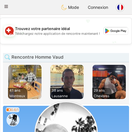
Suissi
Toggle
Mode
Connexion
navigation
💖
Trouvez votre partenaire idéal
💖
Téléchargez notre application de rencontre maintenant !
💕
💕
Rencontre Homme Vaud
41 ans
38 ans
29 ans
Montreux
Lausanne
Chexbres
0.6/1