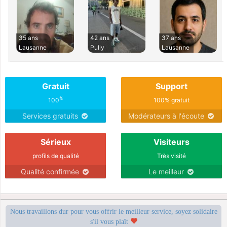
35 ans
42 ans
37 ans
Lausanne
Pully
Lausanne
Gratuit
Support
%
100
100% gratuit
Services gratuits
Modérateurs à l'écoute
Sérieux
Visiteurs
profils de qualité
Très visité
Qualité confirmée
Le meilleur
Nous travaillons dur pour vous offrir le meilleur service, soyez solidaire
s'il vous plaît