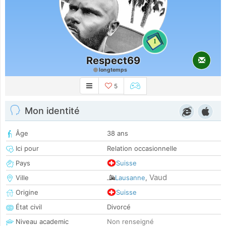
1
Respect69
longtemps
5
Mon identité
Âge
38 ans
Ici pour
Relation occasionnelle
Pays
Suisse
Vaud
Ville
Lausanne
,
Origine
Suisse
État civil
Divorcé
Niveau academic
Non renseigné