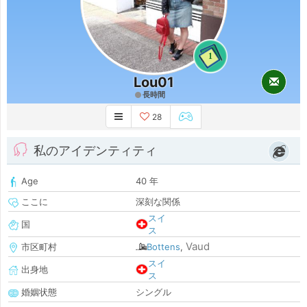
1
Lou01
長時間
28
私のアイデンティティ
Age
40 年
ここに
深刻な関係
スイ
国
ス
Vaud
市区町村
Bottens
,
スイ
出身地
ス
婚姻状態
シングル