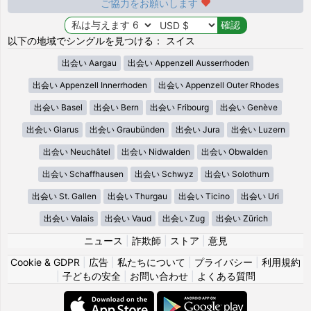
ご協力をお願いします
以下の地域でシングルを見つける： スイス
出会い Aargau
出会い Appenzell Ausserrhoden
出会い Appenzell Innerrhoden
出会い Appenzell Outer Rhodes
出会い Basel
出会い Bern
出会い Fribourg
出会い Genève
出会い Glarus
出会い Graubünden
出会い Jura
出会い Luzern
出会い Neuchâtel
出会い Nidwalden
出会い Obwalden
出会い Schaffhausen
出会い Schwyz
出会い Solothurn
出会い St. Gallen
出会い Thurgau
出会い Ticino
出会い Uri
出会い Valais
出会い Vaud
出会い Zug
出会い Zürich
ニュース
|
詐欺師
|
ストア
|
意見
Cookie & GDPR
|
広告
|
私たちについて
|
プライバシー
|
利用規約
|
子どもの安全
|
お問い合わせ
|
よくある質問