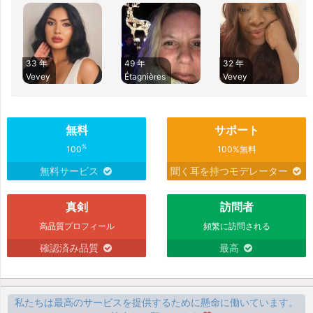
33 年
49 年
32 年
Vevey
Étagnières
Vevey
無料
サポート
%
100
100%無料
無料サービス
聞く耳を持つモデレーター
真剣
訪問者
高品質プロフィール
頻繁に訪問される
確認済み品質
最高
私たちは最高のサービスを提供するために懸命に働いています。