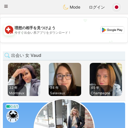
Suissi
Toggle
Mode
ログイン
navigation
💖
理想の相手を見つけよう
💖
今すぐ出会い系アプリをダウンロード！
💕
💕
出会い 女 Vaud
32 年
34 年
49 年
Montreux
Salavaux
Champagne
0.6/1