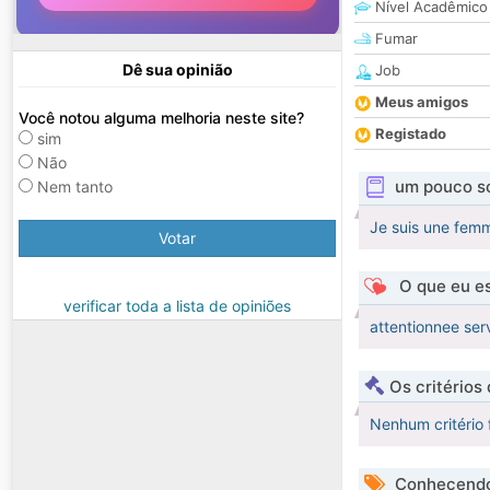
Nível Acadêmico
Fumar
Dê sua opinião
Job
Meus amigos
Você notou alguma melhoria neste site?
Registado
sim
Não
um pouco s
Nem tanto
Je suis une fem
Votar
O que eu es
verificar toda a lista de opiniões
attentionnee serv
Os critérios
Nenhum critério 
Conhecendo