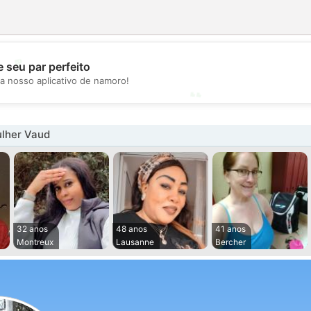
💖
 seu par perfeito
a nosso aplicativo de namoro!
💕
lher Vaud
32 anos
48 anos
41 anos
Montreux
Lausanne
Bercher