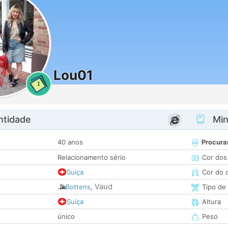
Lou01
1
ntidade
Minh
40 anos
Procura
Relacionamento sério
Cor dos
Suíça
Cor do 
Vaud
Bottens
,
Tipo de
Suíça
Altura
único
Peso