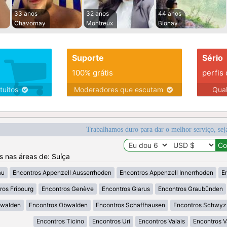
33 anos
32 anos
44 anos
Chavornay
Montreux
Blonay
Suporte
Sério
100% grátis
perfis
tuitos
Moderadores que escutam
Qua
Trabalhamos duro para dar o melhor serviço, sej
os nas áreas de: Suíça
au
Encontros Appenzell Ausserrhoden
Encontros Appenzell Innerrhoden
E
ros Fribourg
Encontros Genève
Encontros Glarus
Encontros Graubünden
dwalden
Encontros Obwalden
Encontros Schaffhausen
Encontros Schwyz
Encontros Ticino
Encontros Uri
Encontros Valais
Encontros 