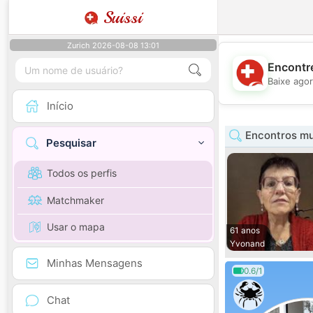
Suissi
Zurich 2026-08-08 13:01
Encontre
Baixe agor
Início
Encontros mu
Pesquisar
Todos os perfis
Matchmaker
Usar o mapa
61 anos
Yvonand
Minhas Mensagens
0.6/1
Chat