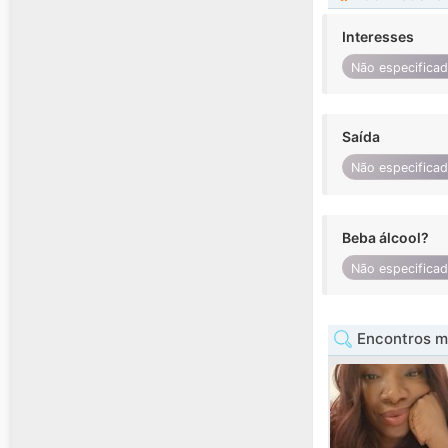
Interesses
Não especifica
Saída
Não especifica
Beba álcool?
Não especifica
Encontros m