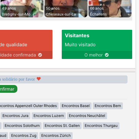
49 anos
50 anos
66 anos
Bretigny-sur-Mo
Cheseaux-sur-La
Échallens
Visitantes
 de qualidade
Muito visitado
lidade confirmada
O melhor
a solidário por favor
ncontros Appenzell Outer Rhodes
Encontros Basel
Encontros Bern
Encontros Jura
Encontros Luzern
Encontros Neuchâtel
Encontros Solothurn
Encontros St. Gallen
Encontros Thurgau
Vaud
Encontros Zug
Encontros Zürich