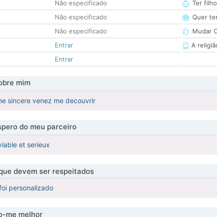
Não especificado
Ter filh
Não especificado
Quer ter
Não especificado
Mudar C
Entrar
A religiã
Entrar
obre mim
me sincere venez me decouvrir
pero do meu parceiro
iable et serieux
 que devem ser respeitados
foi personalizado
-me melhor