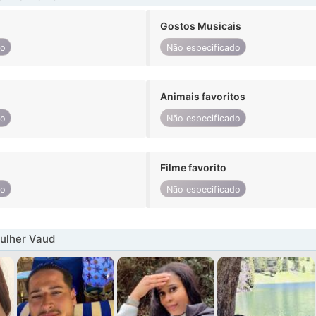
Gostos Musicais
do
Não especificado
Animais favoritos
do
Não especificado
Filme favorito
do
Não especificado
ulher Vaud