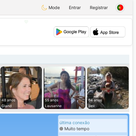
Mode
Entrar
Registrar
💕
💖
48 anos
55 anos
64 anos
Gland
Lausanne
Bex
última conexão
Muito tempo