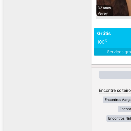
32 anos
Vevey
Grátis
%
100
Serviços gra
Encontre solteir
Encontros Aarg
Encont
Encontros Ni