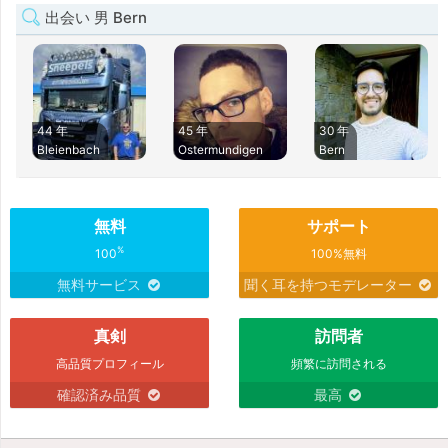
出会い 男 Bern
44 年
45 年
30 年
Bleienbach
Ostermundigen
Bern
無料
サポート
%
100
100%無料
無料サービス
聞く耳を持つモデレーター
真剣
訪問者
高品質プロフィール
頻繁に訪問される
確認済み品質
最高