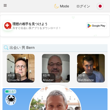
Suissi
Toggle
Mode
ログイン
navigation
💖
理想の相手を見つけよう
💖
今すぐ出会い系アプリをダウンロード！
💕
💕
出会い 男 Bern
49 年
63 年
50 年
Lyssach
Moutier
Biel/Bienne
0.8/1