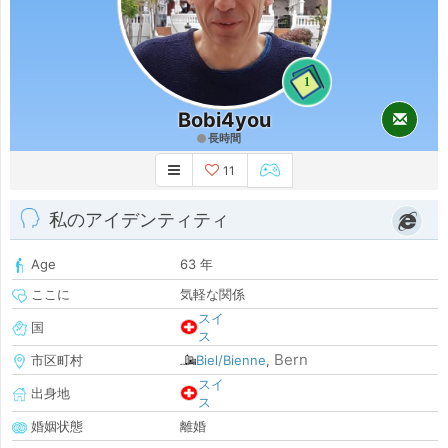
1
Bobi4you
長時間
11
私のアイデンティティ
Age
63 年
ここに
気軽な関係
スイ
国
ス
Bern
市区町村
Biel/Bienne
,
スイ
出身地
ス
婚姻状態
離婚