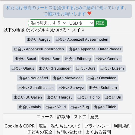
私たちは最高のサービスを提供するために懸命に働いています。
ご協力をお願いします
以下の地域でシングルを見つける： スイス
出会い Aargau
出会い Appenzell Ausserrhoden
出会い Appenzell Innerrhoden
出会い Appenzell Outer Rhodes
出会い Basel
出会い Bern
出会い Fribourg
出会い Genève
出会い Glarus
出会い Graubünden
出会い Jura
出会い Luzern
出会い Neuchâtel
出会い Nidwalden
出会い Obwalden
出会い Schaffhausen
出会い Schwyz
出会い Solothurn
出会い St. Gallen
出会い Thurgau
出会い Ticino
出会い Uri
出会い Valais
出会い Vaud
出会い Zug
出会い Zürich
ニュース
|
詐欺師
|
ストア
|
意見
Cookie & GDPR
|
広告
|
私たちについて
|
プライバシー
|
利用規約
|
子どもの安全
|
お問い合わせ
|
よくある質問