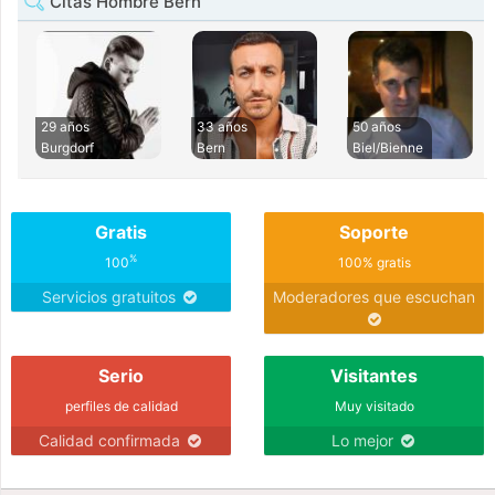
Citas Hombre Bern
29 años
33 años
50 años
Burgdorf
Bern
Biel/Bienne
Gratis
Soporte
%
100
100% gratis
Servicios gratuitos
Moderadores que escuchan
Serio
Visitantes
perfiles de calidad
Muy visitado
Calidad confirmada
Lo mejor