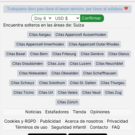
Trabajamos duro para darte el mejor servicio, por favor sé solidario
Encuentra solteros en las áreas de: Suiza
Citas Aargau
Citas Appenzell Ausserrhoden
Citas Appenzell Innerrhoden
Citas Appenzell Outer Rhodes
Citas Basel
Citas Bern
Citas Fribourg
Citas Genève
Citas Glarus
Citas Graubünden
Citas Jura
Citas Luzern
Citas Neuchâtel
Citas Nidwalden
Citas Obwalden
Citas Schaffhausen
Citas Schwyz
Citas Solothurn
Citas St. Gallen
Citas Thurgau
Citas Ticino
Citas Uri
Citas Valais
Citas Vaud
Citas Zug
Citas Zürich
Noticias
|
Estafadores
|
Tienda
|
Opiniones
Cookies y RGPD
|
Publicidad
|
Acerca de nosotros
|
Privacidad
|
Términos de uso
|
Seguridad infantil
|
Contacto
|
FAQ