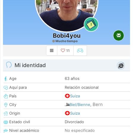
1
Bobi4you
Mucho tiempo
11
Mi identidad
Age
63 años
Aquí para
Relación ocasional
País
Suiza
Bern
City
Biel/Bienne
,
Origin
Suiza
Estado civil
Divorciado
Nivel académico
No especificado