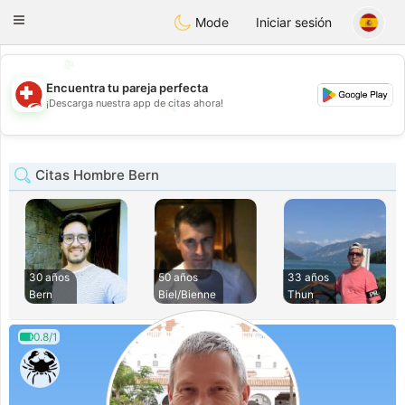
Suissi
Toggle
Mode
Iniciar sesión
navigation
💖
💕
Encuentra tu pareja perfecta
💕
¡Descarga nuestra app de citas ahora!
💖
Citas Hombre Bern
30 años
50 años
33 años
Bern
Biel/Bienne
Thun
0.8/1