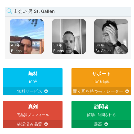
出会い 男 St. Gallen
40 年
38 年
36 年
Buchs
Buchs
St. Gallen
無料
サポート
%
100
100%無料
無料サービス
聞く耳を持つモデレーター
真剣
訪問者
高品質プロフィール
頻繁に訪問される
確認済み品質
最高