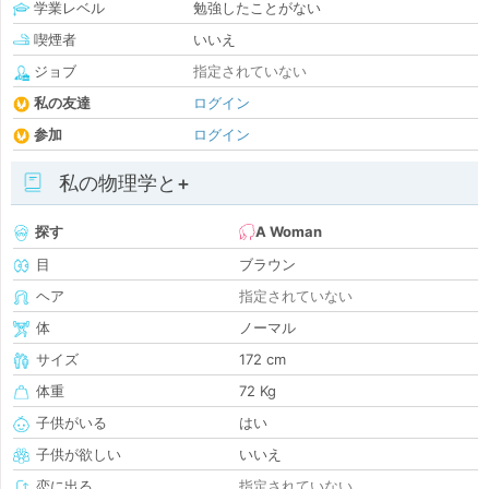
学業レベル
勉強したことがない
喫煙者
いいえ
ジョブ
指定されていない
私の友達
ログイン
参加
ログイン
私の物理学と+
探す
A Woman
目
ブラウン
ヘア
指定されていない
体
ノーマル
サイズ
172 cm
体重
72 Kg
子供がいる
はい
子供が欲しい
いいえ
恋に出る
指定されていない