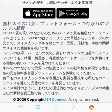
|
子どもの安全
|
お問い合わせ
|
よくある質問
無料スイス出会いプラットフォーム - つながりのア
ルプス精度
Grüezi! 質の高いつながりのためのスイスで最も精密なコミュニテ
ィへようこそ。Suissi.chはチューリッヒの革新からジュネーブの外
交まで、スイス人シングルを結びつけ、品質、信頼性、本物の関係
のスイス的価値観を祝います。
ベルンの政府、バーゼルの文化、美しいカントンの山岳コミュニテ
ィにいても、精度、慎重さ、有意義なパートナーシップを大切にす
る相性の良いスイス人を見つけてください。
すべてのつながりで品質への注意とスイスの効率性を体現する私た
ちの完全無料多言語プラットフォームを体験してください。
何千ものスイス人シングルが表面より実質を重視する私たちのコミ
ュニティを通じて完璧なマッチを発見しています。
スイス時計のように、あなたの理想的なつながりがアルプスの精度
と山の新鮮な真正性で待っています。
© 2026 Copyright
ISN Connect
.
All rights reserved.