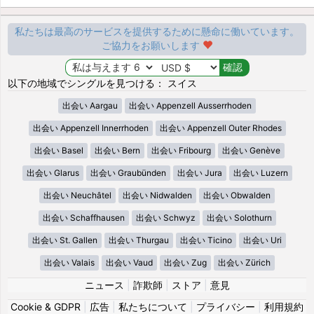
私たちは最高のサービスを提供するために懸命に働いています。
ご協力をお願いします
以下の地域でシングルを見つける： スイス
出会い Aargau
出会い Appenzell Ausserrhoden
出会い Appenzell Innerrhoden
出会い Appenzell Outer Rhodes
出会い Basel
出会い Bern
出会い Fribourg
出会い Genève
出会い Glarus
出会い Graubünden
出会い Jura
出会い Luzern
出会い Neuchâtel
出会い Nidwalden
出会い Obwalden
出会い Schaffhausen
出会い Schwyz
出会い Solothurn
出会い St. Gallen
出会い Thurgau
出会い Ticino
出会い Uri
出会い Valais
出会い Vaud
出会い Zug
出会い Zürich
ニュース
|
詐欺師
|
ストア
|
意見
Cookie & GDPR
|
広告
|
私たちについて
|
プライバシー
|
利用規約