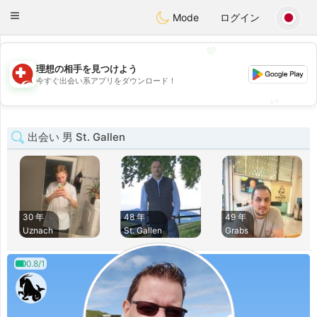
Suissi
Toggle
Mode
ログイン
navigation
💖
理想の相手を見つけよう
💖
今すぐ出会い系アプリをダウンロード！
💕
💕
出会い 男 St. Gallen
30 年
48 年
49 年
Uznach
St. Gallen
Grabs
0.8/1