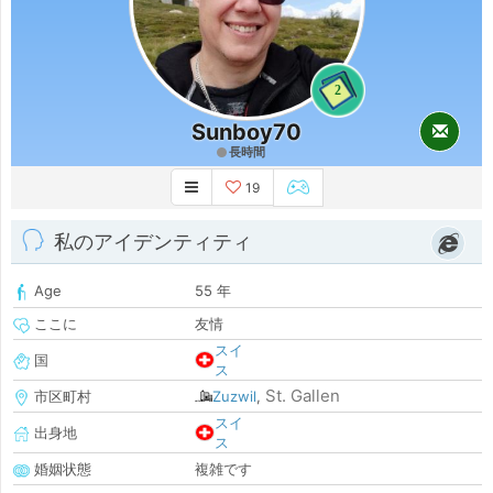
2
Sunboy70
長時間
19
私のアイデンティティ
Age
55 年
ここに
友情
スイ
国
ス
St. Gallen
市区町村
Zuzwil
,
スイ
出身地
ス
婚姻状態
複雑です