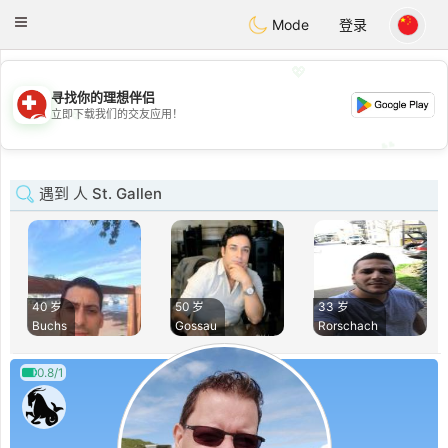
Suissi
Toggle
Mode
登录
navigation
💖
寻找你的理想伴侣
💖
立即下载我们的交友应用！
💕
💕
遇到 人 St. Gallen
40 岁
50 岁
33 岁
Buchs
Gossau
Rorschach
0.8/1