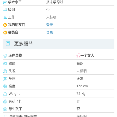
学术水平
从未学习过
吸烟
否
工作
未标明
我的朋友们
登录
会员自
登录
更多细节
正在尋找
一个女人
眼睛
布朗
头发
未标明
身体
正常
高度
172 cm
Weight
72 Kg
有孩子们
是
想生孩子
否
改变城市/国家的爱
未标明