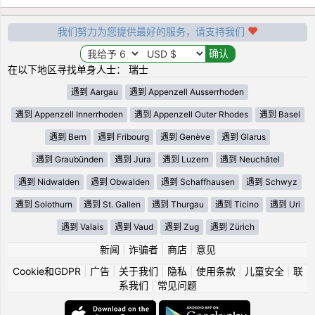
我们努力为您提供最好的服务，请支持我们
在以下地区寻找单身人士： 瑞士
遇到 Aargau
遇到 Appenzell Ausserrhoden
遇到 Appenzell Innerrhoden
遇到 Appenzell Outer Rhodes
遇到 Basel
遇到 Bern
遇到 Fribourg
遇到 Genève
遇到 Glarus
遇到 Graubünden
遇到 Jura
遇到 Luzern
遇到 Neuchâtel
遇到 Nidwalden
遇到 Obwalden
遇到 Schaffhausen
遇到 Schwyz
遇到 Solothurn
遇到 St. Gallen
遇到 Thurgau
遇到 Ticino
遇到 Uri
遇到 Valais
遇到 Vaud
遇到 Zug
遇到 Zürich
新闻
|
诈骗者
|
商店
|
意见
Cookie和GDPR
|
广告
|
关于我们
|
隐私
|
使用条款
|
儿童安全
|
联
系我们
|
常见问题