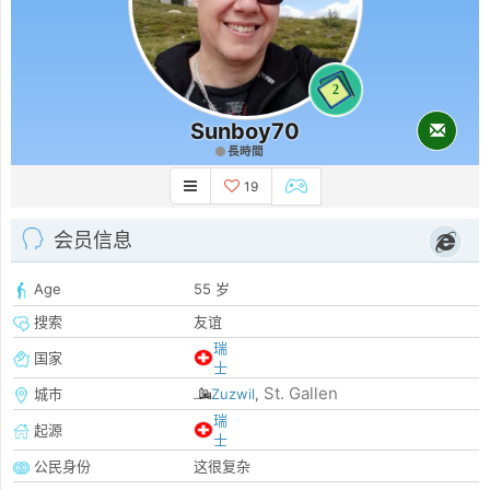
2
Sunboy70
長時間
19
会员信息
Age
55 岁
搜索
友谊
瑞
国家
士
St. Gallen
城市
Zuzwil
,
瑞
起源
士
公民身份
这很复杂