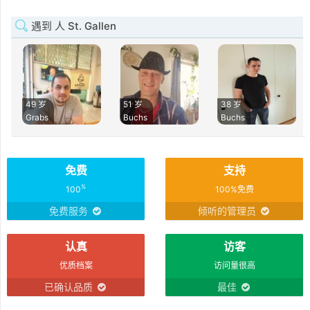
遇到 人 St. Gallen
49 岁
51 岁
38 岁
Grabs
Buchs
Buchs
免费
支持
%
100
100%免费
免费服务
倾听的管理员
认真
访客
优质档案
访问量很高
已确认品质
最佳