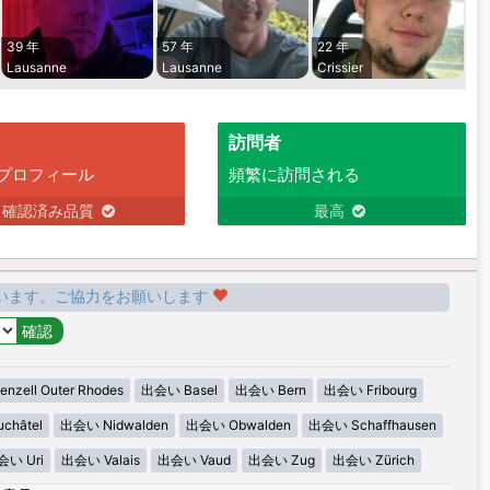
39 年
57 年
22 年
Lausanne
Lausanne
Crissier
訪問者
プロフィール
頻繁に訪問される
確認済み品質
最高
います。ご協力をお願いします
zell Outer Rhodes
出会い Basel
出会い Bern
出会い Fribourg
châtel
出会い Nidwalden
出会い Obwalden
出会い Schaffhausen
会い Uri
出会い Valais
出会い Vaud
出会い Zug
出会い Zürich