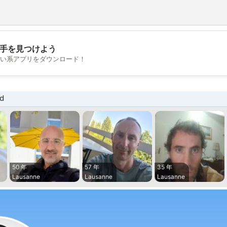
手を見つけよう
💖
い系アプリをダウンロード！
💕
d
50 年
57 年
35 年
Lausanne
Lausanne
Lausanne