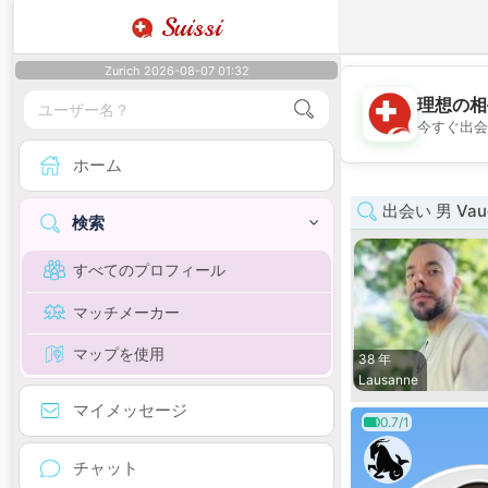
Suissi
Zurich 2026-08-07 01:32
理想の相
今すぐ出会
ホーム
出会い 男 Vau
検索
すべてのプロフィール
マッチメーカー
マップを使用
38 年
Lausanne
マイメッセージ
0.7/1
チャット