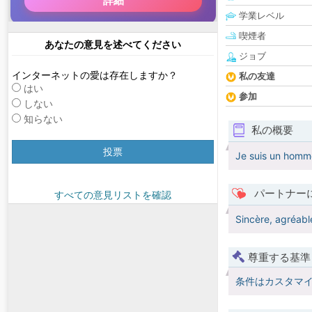
学業レベル
喫煙者
あなたの意見を述べてください
ジョブ
インターネットの愛は存在しますか？
私の友達
はい
参加
しない
知らない
私の概要
投票
Je suis un homme 
パートナー
すべての意見リストを確認
Sincère, agréable
尊重する基準
条件はカスタマ