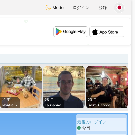
Mode
ログイン
登録
💖
💕
41 年
38 年
39 年
Montreux
Lausanne
Saint-George
最後のログイン
今日