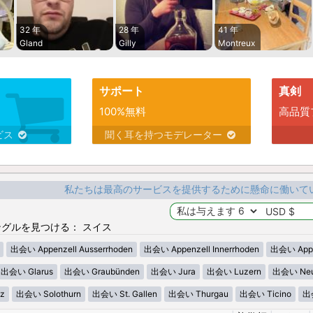
32 年
28 年
41 年
Gland
Gilly
Montreux
サポート
真剣
100%無料
高品質
ビス
聞く耳を持つモデレーター
私たちは最高のサービスを提供するために懸命に働いて
グルを見つける： スイス
出会い Appenzell Ausserrhoden
出会い Appenzell Innerrhoden
出会い Appen
出会い Glarus
出会い Graubünden
出会い Jura
出会い Luzern
出会い Neu
z
出会い Solothurn
出会い St. Gallen
出会い Thurgau
出会い Ticino
出