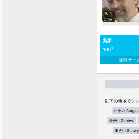
46 年
Orbe
無料
%
100
無料サー
以下の地域でシン
出会い Aargau
出会い Genève
出会い Schwy