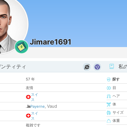
Jimare1691
0
デンティティ
私
57 年
探す
友情
目
スイ
ヘア
ス
体
Vaud
Payerne
,
サイズ
スイ
ス
体重
複雑です