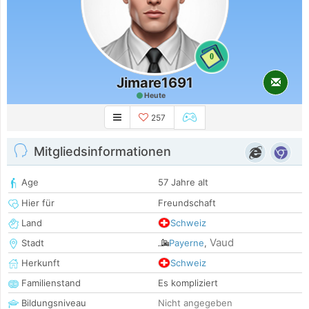
0
Jimare1691
Heute
257
Mitgliedsinformationen
Age
57 Jahre alt
Hier für
Freundschaft
Land
Schweiz
Vaud
Stadt
Payerne
,
Herkunft
Schweiz
Familienstand
Es kompliziert
Bildungsniveau
Nicht angegeben