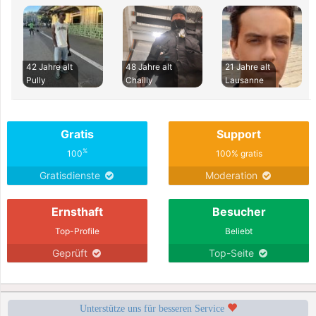
42 Jahre alt
48 Jahre alt
21 Jahre alt
Pully
Chailly
Lausanne
Gratis
Support
%
100
100% gratis
Gratisdienste
Moderation
Ernsthaft
Besucher
Top-Profile
Beliebt
Geprüft
Top-Seite
Unterstütze uns für besseren Service