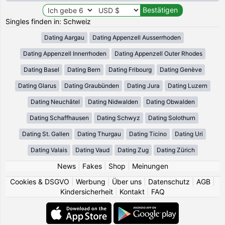
Singles finden in: Schweiz
Dating Aargau
Dating Appenzell Ausserrhoden
Dating Appenzell Innerrhoden
Dating Appenzell Outer Rhodes
Dating Basel
Dating Bern
Dating Fribourg
Dating Genève
Dating Glarus
Dating Graubünden
Dating Jura
Dating Luzern
Dating Neuchâtel
Dating Nidwalden
Dating Obwalden
Dating Schaffhausen
Dating Schwyz
Dating Solothurn
Dating St. Gallen
Dating Thurgau
Dating Ticino
Dating Uri
Dating Valais
Dating Vaud
Dating Zug
Dating Zürich
News
|
Fakes
|
Shop
|
Meinungen
Cookies & DSGVO
|
Werbung
|
Über uns
|
Datenschutz
|
AGB
|
Kindersicherheit
|
Kontakt
|
FAQ