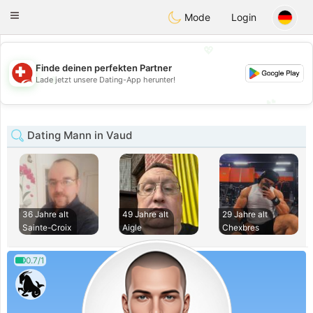
Suissi
Toggle
Mode
Login
navigation
💖
Finde deinen perfekten Partner
💖
Lade jetzt unsere Dating-App herunter!
💕
💕
Dating Mann in Vaud
36 Jahre alt
49 Jahre alt
29 Jahre alt
Sainte-Croix
Aigle
Chexbres
0.7/1