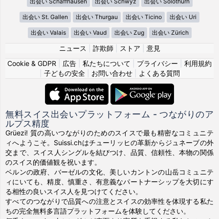
出会い Schaffhausen
出会い Schwyz
出会い Solothurn
出会い St. Gallen
出会い Thurgau
出会い Ticino
出会い Uri
出会い Valais
出会い Vaud
出会い Zug
出会い Zürich
ニュース
|
詐欺師
|
ストア
|
意見
Cookie & GDPR
|
広告
|
私たちについて
|
プライバシー
|
利用規約
|
子どもの安全
|
お問い合わせ
|
よくある質問
無料スイス出会いプラットフォーム - つながりのア
ルプス精度
Grüezi! 質の高いつながりのためのスイスで最も精密なコミュニテ
ィへようこそ。Suissi.chはチューリッヒの革新からジュネーブの外
交まで、スイス人シングルを結びつけ、品質、信頼性、本物の関係
のスイス的価値観を祝います。
ベルンの政府、バーゼルの文化、美しいカントンの山岳コミュニテ
ィにいても、精度、慎重さ、有意義なパートナーシップを大切にす
る相性の良いスイス人を見つけてください。
すべてのつながりで品質への注意とスイスの効率性を体現する私た
ちの完全無料多言語プラットフォームを体験してください。