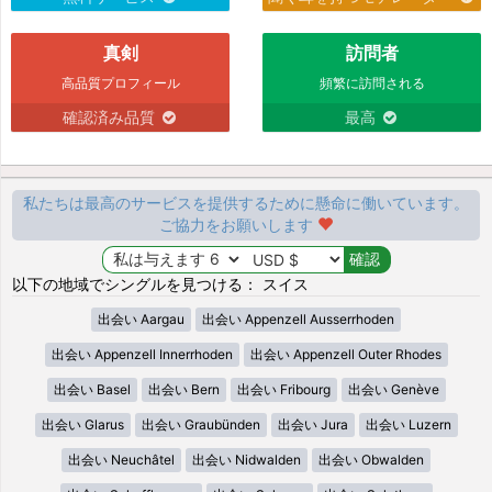
真剣
訪問者
高品質プロフィール
頻繁に訪問される
確認済み品質
最高
私たちは最高のサービスを提供するために懸命に働いています。
ご協力をお願いします
以下の地域でシングルを見つける： スイス
出会い Aargau
出会い Appenzell Ausserrhoden
出会い Appenzell Innerrhoden
出会い Appenzell Outer Rhodes
出会い Basel
出会い Bern
出会い Fribourg
出会い Genève
出会い Glarus
出会い Graubünden
出会い Jura
出会い Luzern
出会い Neuchâtel
出会い Nidwalden
出会い Obwalden