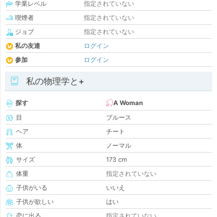
学業レベル
指定されていない
喫煙者
指定されていない
ジョブ
指定されていない
私の友達
ログイン
参加
ログイン
私の物理学と+
探す
A Woman
目
ブルース
ヘア
チート
体
ノーマル
サイズ
173 cm
体重
指定されていない
子供がいる
いいえ
子供が欲しい
はい
恋に出る
指定されていない