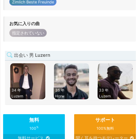
Zimlich Beste Freuinde
お気に入りの曲
指定されていない
出会い 男 Luzern
34 年
35 年
33 年
Luzern
Horw
Luzern
無料
サポート
%
100
100%無料
無料サービス
聞く耳を持つモデレーター