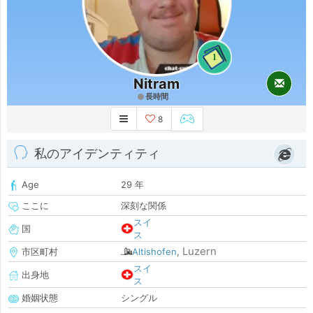
1
Nitram
長時間
8
私のアイデンティティ
Age
29 年
ここに
深刻な関係
スイ
国
ス
Luzern
市区町村
Altishofen
,
スイ
出身地
ス
婚姻状態
シングル