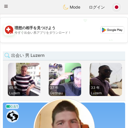
Suissi
Toggle
Mode
ログイン
navigation
💖
理想の相手を見つけよう
💖
今すぐ出会い系アプリをダウンロード！
💕
💕
出会い 男 Luzern
65 年
37 年
33 年
Luzern
Gettnau
Luzern
0.8/1