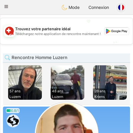
Suissi
Toggle
Mode
Connexion
navigation
💖
Trouvez votre partenaire idéal
💖
Téléchargez notre application de rencontre maintenant !
💕
💕
Rencontre Homme Luzern
57 ans
48 ans
26 ans
Luzern
Luzern
Kriens
0.8/1