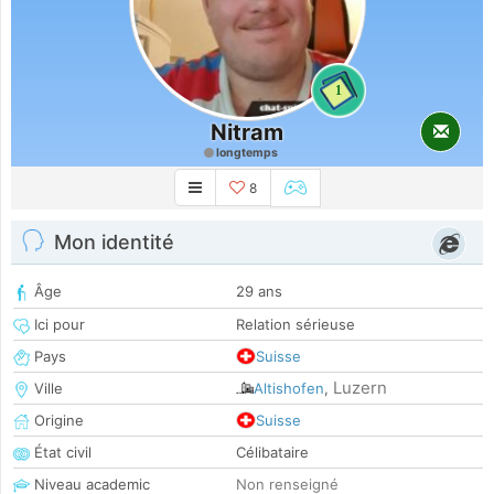
1
Nitram
longtemps
8
Mon identité
Âge
29 ans
Ici pour
Relation sérieuse
Pays
Suisse
Luzern
Ville
Altishofen
,
Origine
Suisse
État civil
Célibataire
Niveau academic
Non renseigné