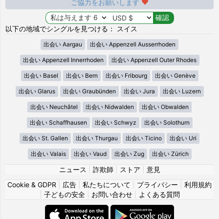
ご協力をお願いします
以下の地域でシングルを見つける： スイス
出会い Aargau
出会い Appenzell Ausserrhoden
出会い Appenzell Innerrhoden
出会い Appenzell Outer Rhodes
出会い Basel
出会い Bern
出会い Fribourg
出会い Genève
出会い Glarus
出会い Graubünden
出会い Jura
出会い Luzern
出会い Neuchâtel
出会い Nidwalden
出会い Obwalden
出会い Schaffhausen
出会い Schwyz
出会い Solothurn
出会い St. Gallen
出会い Thurgau
出会い Ticino
出会い Uri
出会い Valais
出会い Vaud
出会い Zug
出会い Zürich
ニュース
|
詐欺師
|
ストア
|
意見
Cookie & GDPR
|
広告
|
私たちについて
|
プライバシー
|
利用規約
|
子どもの安全
|
お問い合わせ
|
よくある質問