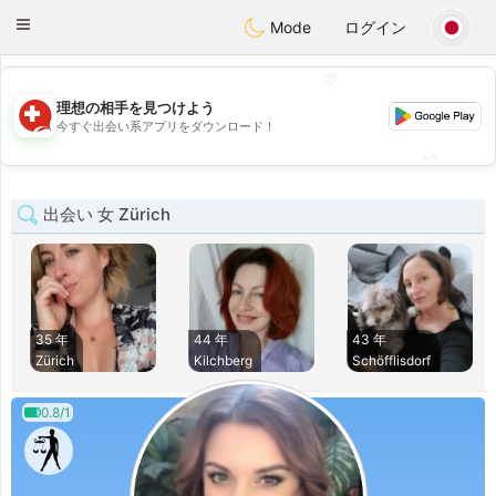
Suissi
Toggle
Mode
ログイン
navigation
💖
理想の相手を見つけよう
💖
今すぐ出会い系アプリをダウンロード！
💕
💕
出会い 女 Zürich
35 年
44 年
43 年
Zürich
Kilchberg
Schöfflisdorf
0.8/1