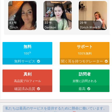
43 年
32 年
29 年
Zürich
Oerlikon
Zürich (Kreis 5
無料
サポート
%
100
100%無料
無料サービス
聞く耳を持つモデレーター
真剣
訪問者
高品質プロフィール
頻繁に訪問される
確認済み品質
最高
私たちは最高のサービスを提供するために懸命に働いています。