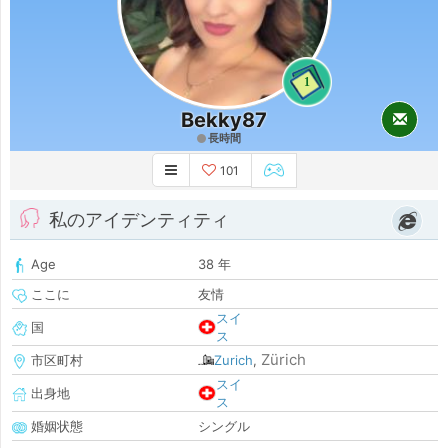
1
Bekky87
長時間
101
私のアイデンティティ
Age
38 年
ここに
友情
スイ
国
ス
Zürich
市区町村
Zurich
,
スイ
出身地
ス
婚姻状態
シングル