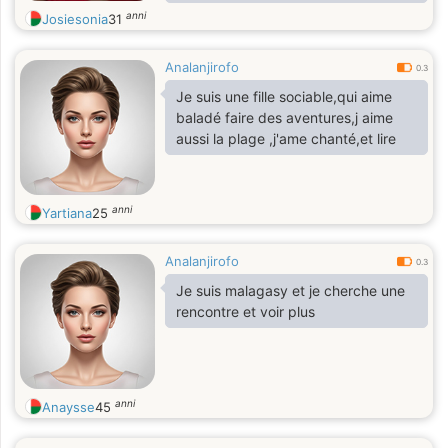
sexy, séduisante, souriante et ouvert
anni
Josiesonia
31
d’esprit. Dynamique, bosseuse,
compréhensive et cool.
Analanjirofo
0.3
Je suis une fille sociable,qui aime
baladé faire des aventures,j aime
aussi la plage ,j'ame chanté,et lire
anni
Yartiana
25
Analanjirofo
0.3
Je suis malagasy et je cherche une
rencontre et voir plus
anni
Anaysse
45