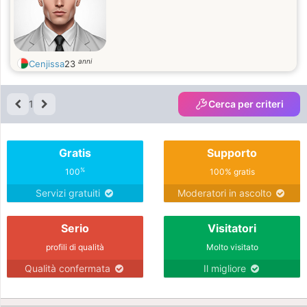
anni
Cenjissa
23
1
Cerca per criteri
Gratis
Supporto
%
100
100% gratis
Servizi gratuiti
Moderatori in ascolto
Serio
Visitatori
profili di qualità
Molto visitato
Qualità confermata
Il migliore