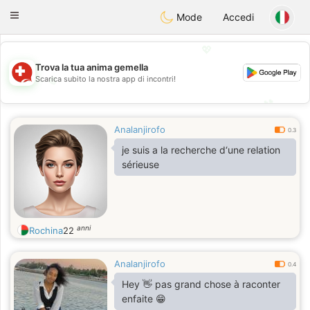
Suissi
Toggle
Mode
Accedi
navigation
💖
Trova la tua anima gemella
💖
Scarica subito la nostra app di incontri!
💕
💕
Analanjirofo
0.3
je suis a la recherche d‘une relation
sérieuse
anni
Rochina
22
Analanjirofo
0.4
Hey 👋 pas grand chose à raconter
enfaite 😁