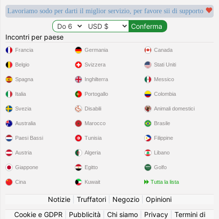
Lavoriamo sodo per darti il miglior servizio, per favore sii di supporto
Incontri per paese
Francia
Germania
Canada
Belgio
Svizzera
Stati Uniti
Spagna
Inghilterra
Messico
Italia
Portogallo
Colombia
Svezia
Disabili
Animali domestici
Australia
Marocco
Brasile
Paesi Bassi
Tunisia
Filippine
Austria
Algeria
Libano
Giappone
Egitto
Golfo
Cina
Kuwait
Tutta la lista
Notizie
|
Truffatori
|
Negozio
|
Opinioni
Cookie e GDPR
|
Pubblicità
|
Chi siamo
|
Privacy
|
Termini di