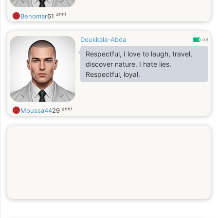
anni
Benomar
61
Doukkala-Abda
0.8
Respectful, I love to laugh, travel,
discover nature. I hate lies.
Respectful, loyal.
anni
Moussa44
29