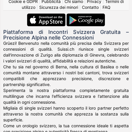
Cookie e GDPR
|
Pubblicità
|
Chi siamo
|
Privacy
|
Termini di
utilizzo
|
Sicurezza dei minori
|
Contatto
|
FAQ
Piattaforma di Incontri Svizzera Gratuita –
Precisione Alpina nelle Connessioni
Grüezi! Benvenuto nella comunità più precisa della Svizzera per
connessioni di qualità. Suissi.ch riunisce single svizzeri
dall'innovazione di Zurigo alla diplomazia di Ginevra, celebrando
i valori svizzeri di qualità, affidabilità e relazioni autentiche.
Che tu sia nel governo di Berna, nella cultura di Basilea o nelle
comunità montane attraverso i nostri bei cantoni, trova svizzeri
compatibili che apprezzano precisione, discrezione e
partnership significative.
Sperimenta la nostra piattaforma completamente gratuita
multilingue che incarna l'efficienza svizzera e l'attenzione alla
qualità in ogni connessione.
Migliaia di single svizzeri hanno scoperto il loro partner perfetto
attraverso la nostra comunità che apprezza la sostanza sulla
superficie.
Come un orologio svizzero, la tua connessione ideale ti aspetta
con precisione alpina e autenticità fresca di montagna.