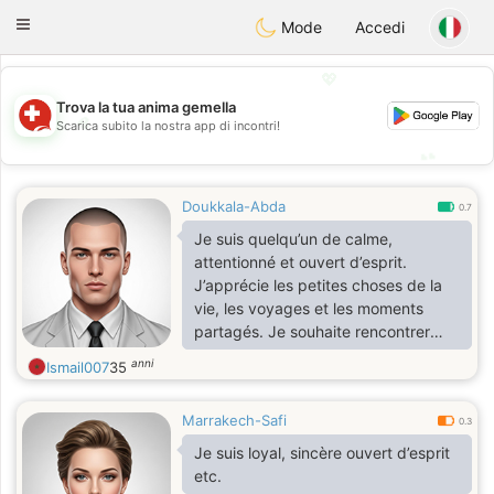
Suissi
Toggle
Mode
Accedi
navigation
💖
Trova la tua anima gemella
💖
Scarica subito la nostra app di incontri!
💕
💕
Doukkala-Abda
0.7
Je suis quelqu’un de calme,
attentionné et ouvert d’esprit.
J’apprécie les petites choses de la
vie, les voyages et les moments
partagés. Je souhaite rencontrer
une femme sincère pour une relation
anni
Ismail007
35
sérieuse.
Marrakech-Safi
0.3
Je suis loyal, sincère ouvert d’esprit
etc.