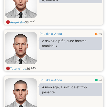
anni
Angekahy
33
Doukkala-Abda
0.6
A savoir à prêt jeune homme
ambitieux
anni
Totorninou
29
Doukkala-Abda
0.7
A mon âge,la solitude et trop
pesante.