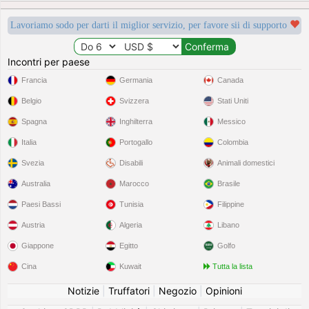
Lavoriamo sodo per darti il miglior servizio, per favore sii di supporto
Incontri per paese
Francia
Germania
Canada
Belgio
Svizzera
Stati Uniti
Spagna
Inghilterra
Messico
Italia
Portogallo
Colombia
Svezia
Disabili
Animali domestici
Australia
Marocco
Brasile
Paesi Bassi
Tunisia
Filippine
Austria
Algeria
Libano
Giappone
Egitto
Golfo
Cina
Kuwait
Tutta la lista
Notizie
|
Truffatori
|
Negozio
|
Opinioni