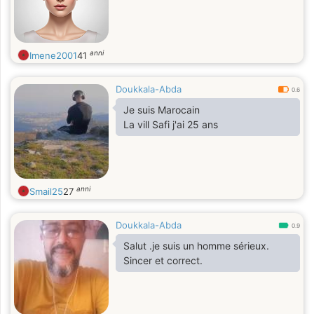
anni
Imene2001
41
Doukkala-Abda
0.6
Je suis Marocain
La vill Safi j'ai 25 ans
anni
Smail25
27
Doukkala-Abda
0.9
Salut .je suis un homme sérieux.
Sincer et correct.