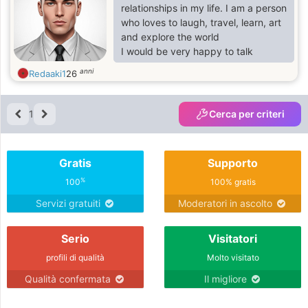
relationships in my life. I am a person
who loves to laugh, travel, learn, art
and explore the world
I would be very happy to talk
anni
Redaaki1
26
1
Cerca per criteri
Gratis
Supporto
%
100
100% gratis
Servizi gratuiti
Moderatori in ascolto
Serio
Visitatori
profili di qualità
Molto visitato
Qualità confermata
Il migliore