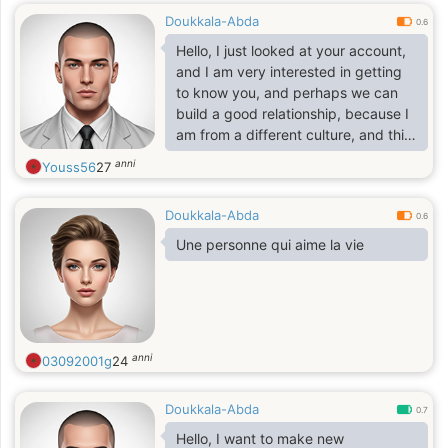
Doukkala-Abda
0.6
Hello, I just looked at your account,
and I am very interested in getting
to know you, and perhaps we can
build a good relationship, because I
am from a different culture, and this
makes me very happy, and I
anni
Youss56
27
respectfully await your reply.
Doukkala-Abda
0.6
Une personne qui aime la vie
anni
03092001g
24
Doukkala-Abda
0.7
Hello, I want to make new