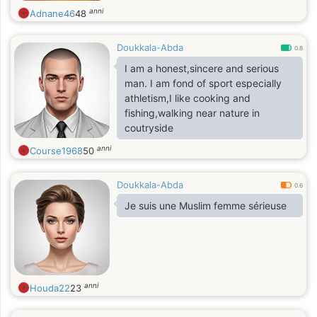
anni
Adnane46
48
Doukkala-Abda
0.8
I am a honest,sincere and serious
man. I am fond of sport especially
athletism,I like cooking and
fishing,walking near nature in
coutryside
anni
Course1968
50
Doukkala-Abda
0.6
Je suis une Muslim femme sérieuse
anni
Houda22
23