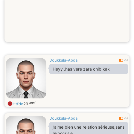
Doukkala-Abda
0.6
Heyy .has vere zara chib kak
anni
Htfde
29
Doukkala-Abda
0.6
j’aime bien une relation sérieuse,sans
hypocrisie