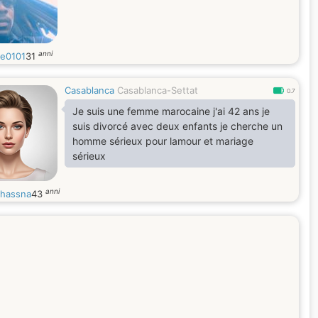
anni
ie0101
31
Casablanca
Casablanca-Settat
0.7
Je suis une femme marocaine j'ai 42 ans je
suis divorcé avec deux enfants je cherche un
homme sérieux pour lamour et mariage
sérieux
anni
hassna
43