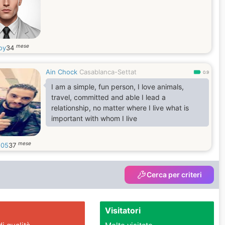
mese
oy
34
Ain Chock
Casablanca-Settat
0.9
I am a simple, fun person, I love animals,
travel, committed and able I lead a
relationship, no matter where I live what is
important with whom I live
mese
o05
37
Cerca per criteri
Visitatori