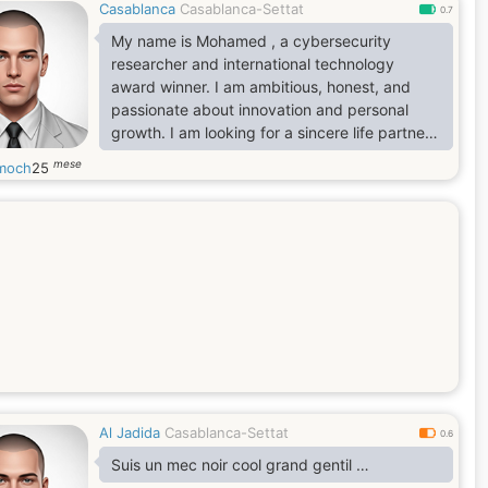
Casablanca
Casablanca-Settat
0.7
My name is Mohamed , a cybersecurity
researcher and international technology
award winner. I am ambitious, honest, and
passionate about innovation and personal
growth. I am looking for a sincere life partner
to build a happy future based on love, trust,
mese
moch
25
and respect.
Al Jadida
Casablanca-Settat
0.6
Suis un mec noir cool grand gentil …