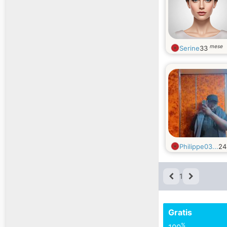
mese
Serine
33
Philippe03...
2
1
Gratis
%