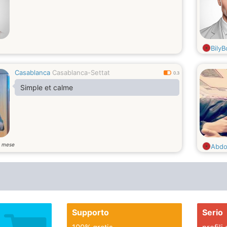
BilyB
Casablanca
Casablanca-Settat
0.3
Simple et calme
mese
4
Abd
Supporto
Serio