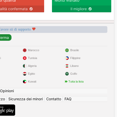
di qualità
Molto visitato
alità confermata
Il migliore
favore sii di supporto
Marocco
Brasile
i
Tunisia
Filippine
Algeria
Libano
Egitto
Golfo
Kuwait
Tutta la lista
Opinioni
izzo
|
Sicurezza dei minori
|
Contatto
|
FAQ