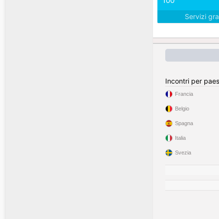
100
Servizi gra
Incontri per pae
Francia
Belgio
Spagna
Italia
Svezia