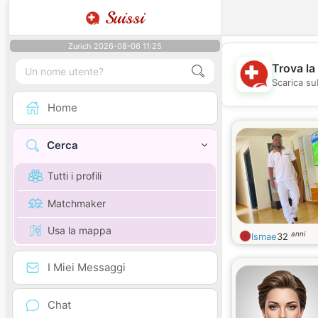
Suissi
Zurich 2026-08-06 11:25
Trova la
Scarica sub
Home
Cerca
Tutti i profili
Matchmaker
Usa la mappa
anni
Ismae
32
I Miei Messaggi
Chat