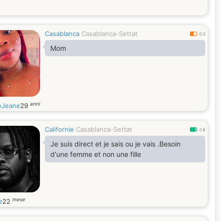
Casablanca
Casablanca-Settat
0.3
Mom
anni
eJeane
29
Californie
Casablanca-Settat
0.8
Je suis direct et je sais ou je vais .Besoin
d'une femme et non une fille
mese
e
22