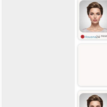
mese
Housna
24