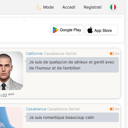
Mode
Accedi
Registrati
💖
💕
Californie
Casablanca-Settat
0.3
Je suis de quelqu’un de sérieux et gentil avec
de l’humour et de l’ambition
anni
do
22
Casablanca
Casablanca-Settat
0.3
Je suis romantique beaucoup calin