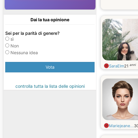
Dai la tua opinione
Sei per la parità di genere?
sì
Non
Nessuna idea
anni
SaraElm
21
Vota
controlla tutta la lista delle opinioni
Mariejeane...
3