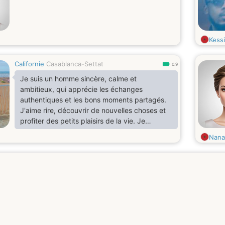
Kess
Californie
Casablanca-Settat
0.9
Je suis un homme sincère, calme et
ambitieux, qui apprécie les échanges
authentiques et les bons moments partagés.
J'aime rire, découvrir de nouvelles choses et
profiter des petits plaisirs de la vie. Je
recherche une femme avec qui construire une
Nana
belle complicité, basée sur le respect, la
confiance et la bonne humeur. Si tu aimes les
conversations qui ont du sens et que tu crois
encore aux belles rencontres, faisons
connaissance.