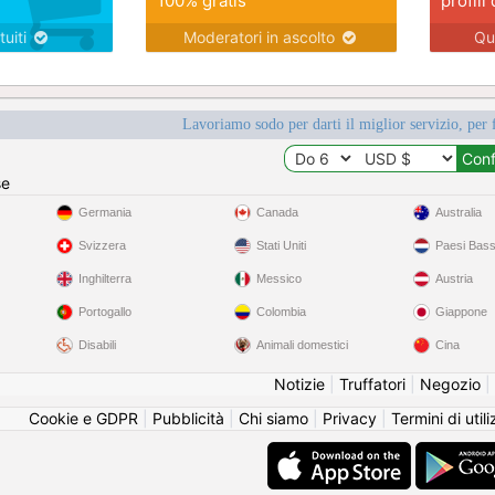
100% gratis
profili 
tuiti
Moderatori in ascolto
Qu
Lavoriamo sodo per darti il miglior servizio, per 
se
Germania
Canada
Australia
Svizzera
Stati Uniti
Paesi Bass
Inghilterra
Messico
Austria
Portogallo
Colombia
Giappone
Disabili
Animali domestici
Cina
Notizie
|
Truffatori
|
Negozio
|
Cookie e GDPR
|
Pubblicità
|
Chi siamo
|
Privacy
|
Termini di util