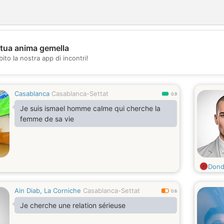
 tua anima gemella
💖
ito la nostra app di incontri!
💕
Casablanca
Casablanca-Settat
0.9
Je suis ismael homme calme qui cherche la
femme de sa vie
Don
Ain Diab, La Corniche
Casablanca-Settat
0.6
Je cherche une relation sérieuse