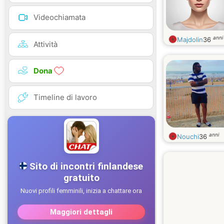
Videochiamata
anni
Majdolin
36
Attività
Dona
Timeline di lavoro
anni
Nouchi
36