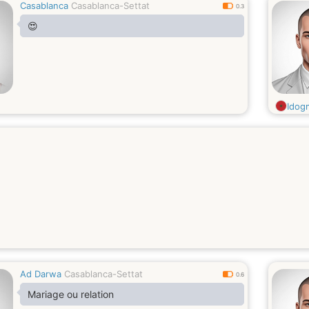
Casablanca
Casablanca-Settat
0.3
😍
Idog
Ad Darwa
Casablanca-Settat
0.6
Mariage ou relation