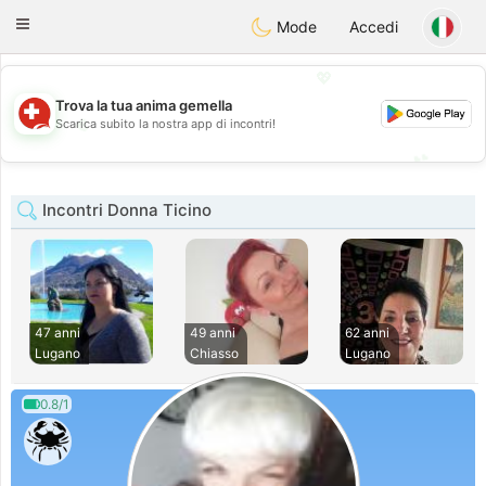
Suissi
Toggle
Mode
Accedi
navigation
💖
Trova la tua anima gemella
💖
Scarica subito la nostra app di incontri!
💕
💕
Incontri Donna Ticino
47 anni
49 anni
62 anni
Lugano
Chiasso
Lugano
0.8/1