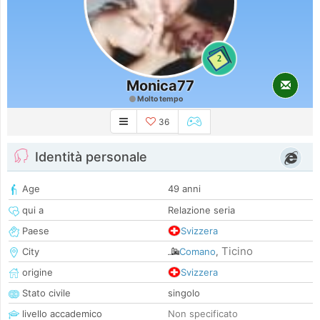
2
Monica77
Molto tempo
36
Identità personale
Age
49 anni
qui a
Relazione seria
Paese
Svizzera
Ticino
City
Comano
,
origine
Svizzera
Stato civile
singolo
livello accademico
Non specificato