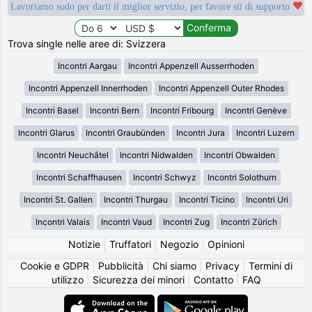
Lavoriamo sodo per darti il miglior servizio, per favore sii di supporto
Trova single nelle aree di: Svizzera
Incontri Aargau
Incontri Appenzell Ausserrhoden
Incontri Appenzell Innerrhoden
Incontri Appenzell Outer Rhodes
Incontri Basel
Incontri Bern
Incontri Fribourg
Incontri Genève
Incontri Glarus
Incontri Graubünden
Incontri Jura
Incontri Luzern
Incontri Neuchâtel
Incontri Nidwalden
Incontri Obwalden
Incontri Schaffhausen
Incontri Schwyz
Incontri Solothurn
Incontri St. Gallen
Incontri Thurgau
Incontri Ticino
Incontri Uri
Incontri Valais
Incontri Vaud
Incontri Zug
Incontri Zürich
Notizie
|
Truffatori
|
Negozio
|
Opinioni
Cookie e GDPR
|
Pubblicità
|
Chi siamo
|
Privacy
|
Termini di
utilizzo
|
Sicurezza dei minori
|
Contatto
|
FAQ