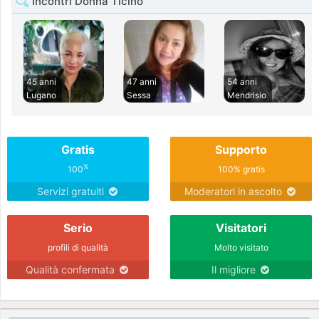
Incontri Donna Ticino
45 anni
47 anni
54 anni
Lugano
Sessa
Mendrisio
Gratis
Supporto
%
100
100% gratis
Servizi gratuiti
Moderatori in ascolto
Serio
Visitatori
profili di qualità
Molto visitato
Qualità confermata
Il migliore