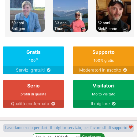
50 anni
33 anni
52 anni
Bolligen
Thun
Biel/Bienne
Gratis
Supporto
%
100
100% gratis
Servizi gratuiti
Moderatori in ascolto
Serio
Visitatori
profili di qualità
Molto visitato
Qualità confermata
Il migliore
Lavoriamo sodo per darti il miglior servizio, per favore sii di supporto