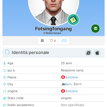
0
Fotsingfongang
Molto tempo
0
Identità personale
Age
25 anni
qui a
Relazione seria
Paese
Svizzera
Bern
City
Bern
,
origine
Svizzera
Stato civile
singolo
livello accademico
Non specificato