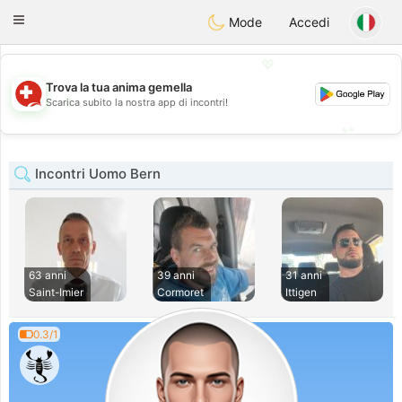
Suissi
Toggle
Mode
Accedi
navigation
💖
Trova la tua anima gemella
💖
Scarica subito la nostra app di incontri!
💕
💕
Incontri Uomo Bern
63 anni
39 anni
31 anni
Saint-Imier
Cormoret
Ittigen
0.3/1