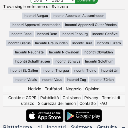
Trova single nelle aree di: Svizzera
Incontri Aargau
Incontri Appenzell Ausserrhoden
Incontri Appenzell Innerrhoden
Incontri Appenzell Outer Rhodes
Incontri Basel
Incontri Bern
Incontri Fribourg
Incontri Genève
Incontri Glarus
Incontri Graubünden
Incontri Jura
Incontri Luzern
Incontri Neuchâtel
Incontri Nidwalden
Incontri Obwalden
Incontri Schaffhausen
Incontri Schwyz
Incontri Solothurn
Incontri St. Gallen
Incontri Thurgau
Incontri Ticino
Incontri Uri
Incontri Valais
Incontri Vaud
Incontri Zug
Incontri Zürich
Notizie
|
Truffatori
|
Negozio
|
Opinioni
Cookie e GDPR
|
Pubblicità
|
Chi siamo
|
Privacy
|
Termini di
utilizzo
|
Sicurezza dei minori
|
Contatto
|
FAQ
Piattaforma di Incontri Svizzera Gratuita –