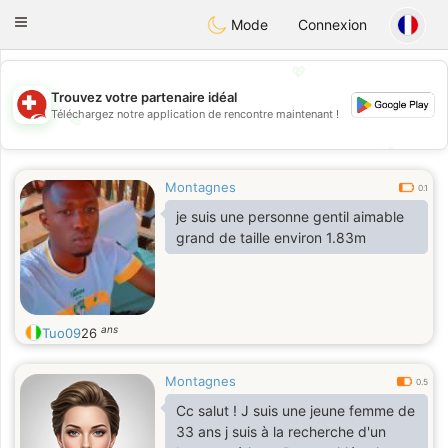
Suissi
Toggle
Mode
Connexion
navigation
💖
Trouvez votre partenaire idéal
Téléchargez notre application de rencontre maintenant !
💖
💕
💕
Montagnes
0.1
je suis une personne gentil aimable
grand de taille environ 1.83m
ans
Tuo09
26
Montagnes
0.5
Cc salut ! J suis une jeune femme de
33 ans j suis à la recherche d'un