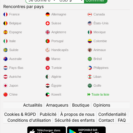
Rencontres par pays
France
Allemagne
Canada
Belgique
Suisse
États-Unis
Espagne
Angleterre
Mexique
Italie
Portugal
Colombie
Suède
Handicapés
Animaux
Australie
Maroc
Brésil
Pays-Bas
Tunisie
Philippines
Autriche
Algérie
Liban
Japon
Égypte
Golfe
Chine
Koweït
Toute la liste
Actualités
|
Arnaqueurs
|
Boutique
|
Opinions
Cookies & RGPD
|
Publicité
|
À propos de nous
|
Confidentialité
|
Conditions d'utilisation
|
Sécurité des enfants
|
Contact
|
FAQ