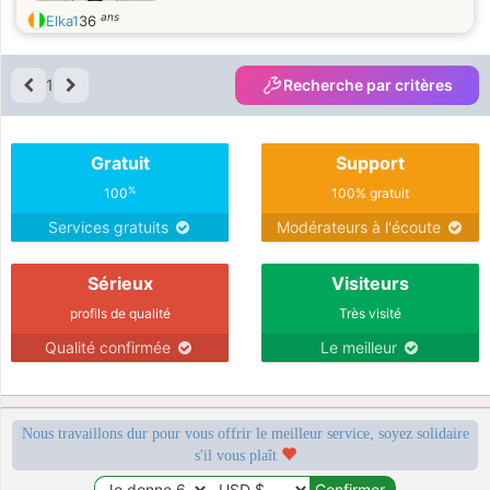
ans
Elka1
36
1
Recherche par critères
Gratuit
Support
%
100
100% gratuit
Services gratuits
Modérateurs à l'écoute
Sérieux
Visiteurs
profils de qualité
Très visité
Qualité confirmée
Le meilleur
Nous travaillons dur pour vous offrir le meilleur service, soyez solidaire
s'il vous plaît